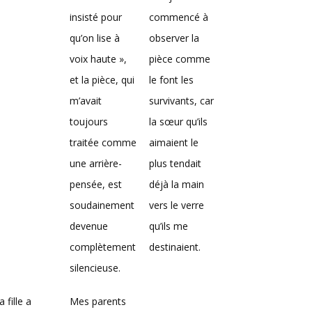
insisté pour
commencé à
qu’on lise à
observer la
voix haute »,
pièce comme
et la pièce, qui
le font les
m’avait
survivants, car
toujours
la sœur qu’ils
traitée comme
aimaient le
une arrière-
plus tendait
pensée, est
déjà la main
soudainement
vers le verre
devenue
qu’ils me
complètement
destinaient.
silencieuse.
 fille a
Mes parents