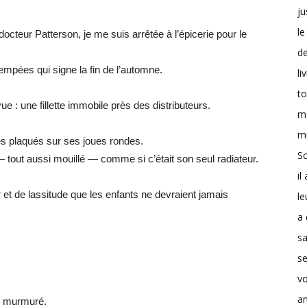
ju
le
octeur Patterson, je me suis arrêtée à l’épicerie pour le
d
trempées qui signe la fin de l’automne.
li
t
ue : une fillette immobile près des distributeurs.
m
m
es plaqués sur ses joues rondes.
Sc
 — tout aussi mouillé — comme si c’était son seul radiateur.
il
et de lassitude que les enfants ne devraient jamais
le
a 
s
se
v
a
le murmuré.