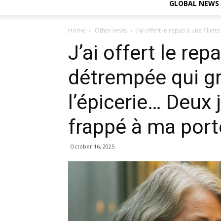
GLOBAL NEWS
Home
Other news
J’ai offert le repas à une fille
J’ai offert le repa
détrempée qui gr
l’épicerie… Deux 
frappé à ma port
October 16, 2025