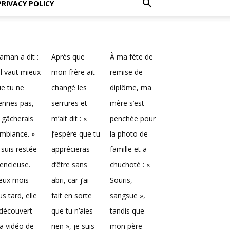
PRIVACY POLICY
man a dit :
Après que
À ma fête de
Il vaut mieux
mon frère ait
remise de
e tu ne
changé les
diplôme, ma
ennes pas,
serrures et
mère s’est
 gâcherais
m’ait dit : «
penchée pour
ambiance. »
J’espère que tu
la photo de
 suis restée
apprécieras
famille et a
lencieuse.
d’être sans
chuchoté : «
eux mois
abri, car j’ai
Souris,
us tard, elle
fait en sorte
sangsue »,
découvert
que tu n’aies
tandis que
a vidéo de
rien », je suis
mon père