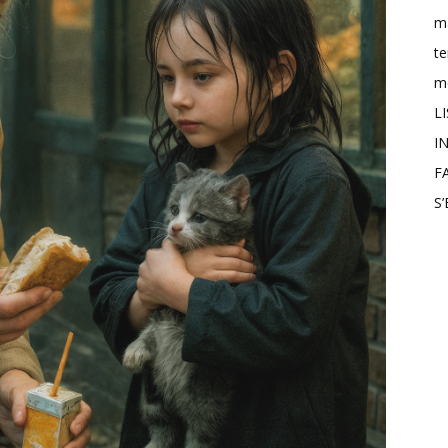
m
t
mo
L
IN
F
S