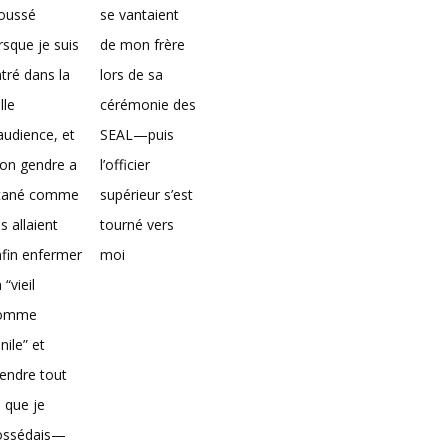
loussé
se vantaient
rsque je suis
de mon frère
tré dans la
lors de sa
lle
cérémonie des
audience, et
SEAL—puis
on gendre a
l’officier
icané comme
supérieur s’est
ils allaient
tourné vers
fin enfermer
moi
 “vieil
omme
nile” et
endre tout
 que je
ossédais—