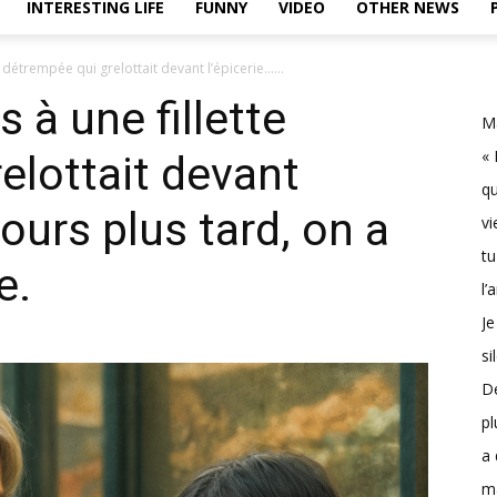
INTERESTING LIFE
FUNNY
VIDEO
OTHER NEWS
tte détrempée qui grelottait devant l’épicerie…...
s à une fillette
Ma
« 
elottait devant
qu
jours plus tard, on a
vi
tu
e.
l’
Je
si
D
pl
a 
m