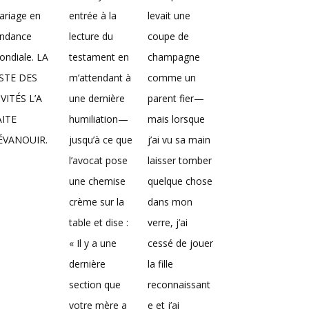
ariage en
entrée à la
levait une
endance
lecture du
coupe de
ndiale. LA
testament en
champagne
ISTE DES
m’attendant à
comme un
VITÉS L’A
une dernière
parent fier—
AITE
humiliation—
mais lorsque
’ÉVANOUIR.
jusqu’à ce que
j’ai vu sa main
l’avocat pose
laisser tomber
une chemise
quelque chose
crème sur la
dans mon
table et dise :
verre, j’ai
« Il y a une
cessé de jouer
dernière
la fille
section que
reconnaissant
votre mère a
e et j’ai