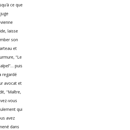
squ’à ce que
 juge
evienne
vide, laisse
omber son
arteau et
urmure, “Le
alpel”… puis
 a regardé
ur avocat et
dit, “Maître,
avez-vous
ulement qui
ous avez
mené dans