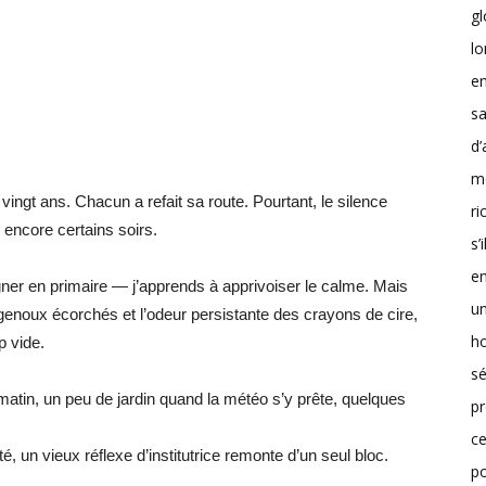
g
lo
en
sa
d’
m
vingt ans. Chacun a refait sa route. Pourtant, le silence
r
 encore certains soirs.
s’
en
er en primaire — j’apprends à apprivoiser le calme. Mais
un
 genoux écorchés et l’odeur persistante des crayons de cire,
h
p vide.
sé
atin, un peu de jardin quand la météo s’y prête, quelques
pr
ce
té, un vieux réflexe d’institutrice remonte d’un seul bloc.
p