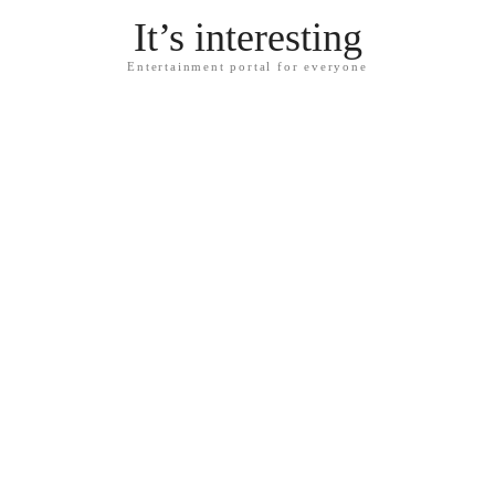
It’s interesting
Entertainment portal for everyone