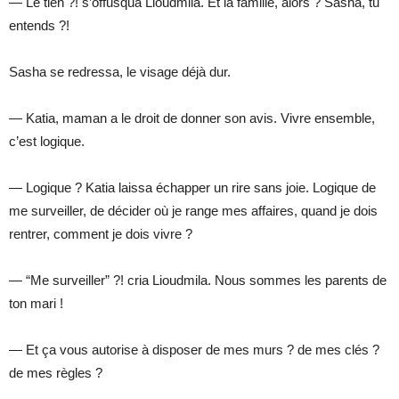
— Le tien ?! s’offusqua Lioudmila. Et la famille, alors ? Sasha, tu
entends ?!
Sasha se redressa, le visage déjà dur.
— Katia, maman a le droit de donner son avis. Vivre ensemble,
c’est logique.
— Logique ? Katia laissa échapper un rire sans joie. Logique de
me surveiller, de décider où je range mes affaires, quand je dois
rentrer, comment je dois vivre ?
— “Me surveiller” ?! cria Lioudmila. Nous sommes les parents de
ton mari !
— Et ça vous autorise à disposer de mes murs ? de mes clés ?
de mes règles ?