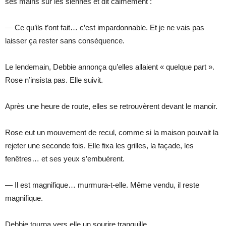
ses mains sur les siennes et dit calmement :
— Ce qu’ils t’ont fait… c’est impardonnable. Et je ne vais pas
laisser ça rester sans conséquence.
Le lendemain, Debbie annonça qu’elles allaient « quelque part ».
Rose n’insista pas. Elle suivit.
Après une heure de route, elles se retrouvèrent devant le manoir.
Rose eut un mouvement de recul, comme si la maison pouvait la
rejeter une seconde fois. Elle fixa les grilles, la façade, les
fenêtres… et ses yeux s’embuèrent.
— Il est magnifique… murmura-t-elle. Même vendu, il reste
magnifique.
Debbie tourna vers elle un sourire tranquille.