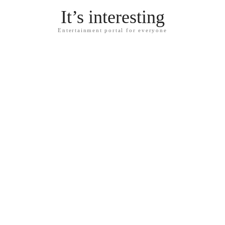
It’s interesting
Entertainment portal for everyone