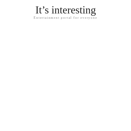
It’s interesting
Entertainment portal for everyone