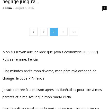
négligé jusqu’à...
admin
-
August 6, 2026
0
1
2
3
Mon fils n’avait aucune idée que j’avais économisé 800 000 $.
Puis sa femme, Felicia
Cinq minutes après mon divorce, mon père m’a ordonné de
changer le code PIN-felicia
Je suis rentrée à la maison après les funérailles pour dire à mes
parents et à ma sœur que mon mari-Felicia
Jessica a dit au gardien de la porte de ne pas laisser entrer sa