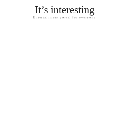
It’s interesting
Entertainment portal for everyone