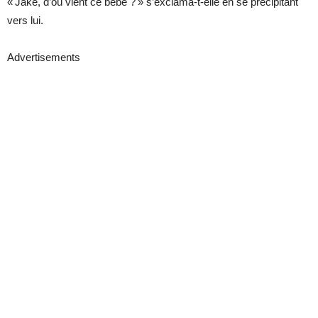
« Jake, d’où vient ce bébé ? » s’exclama-t-elle en se précipitant
vers lui.
Advertisements