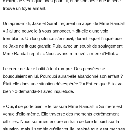
d’Elliot, de ses inquiétudes pour lui, et de son désir que le bébé
trouve un foyer aimant.
Un après-midi, Jake et Sarah reçurent un appel de Mme Randall.
« J’ai une nouvelle à vous annoncer, » dit-elle d’une voix
tremblante. Un long silence s’ensuivit, durant lequel l’inquiétude
de Jake ne fit que grandir. Puis, avec un soupir de soulagement,
Mme Randall reprit : « Nous avons retrouvé la mère d’Elliot. »
Le cœur de Jake battit à tout rompre. Des pensées se
bousculaient en lui. Pourquoi aurait-elle abandonné son enfant ?
Était-elle dans une situation désespérée ? « Est-ce que Elliot va
bien ? » demanda-t-il avec inquiétude.
« Oui, il se porte bien, » le rassura Mme Randall. « Sa mère est
venue d’elle-même. Elle traverse des moments extrêmement
difficiles. Nous sommes encore en train de faire le point sur la
situation, mais il semble qu’elle veuille, malgré tout, assumer ses