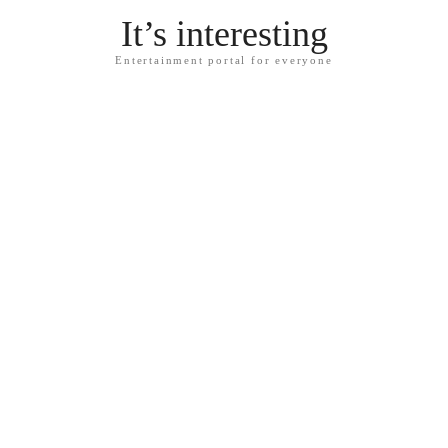
It’s interesting
Entertainment portal for everyone