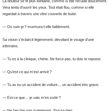
La douleur se fit plus lointaine, comme si elle reculait doucement.
Vera tenta d’ouvrir les yeux. Tout était flou, comme si elle
regardait à travers une vitre couverte de buée.
— Où suis-je ? murmura-t-elle faiblement.
Sa vision s’éclaircit légèrement, dévoilant le visage d’une
infirmière.
— Tu es à la clinique, chérie. Ne force pas, tu dois te reposer.
— Qu’est-ce qui m’est arrivé ?
— Tu as eu un accident de voiture… un accident très grave.
— Est-ce que… je vais m’en sortir ?
— Ne t’en fais pas maintenant. Tout ira bien.