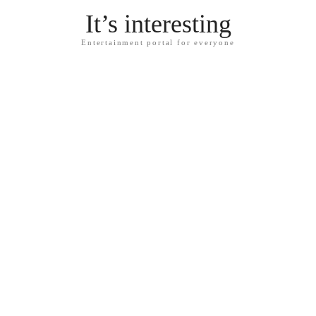
It’s interesting
Entertainment portal for everyone