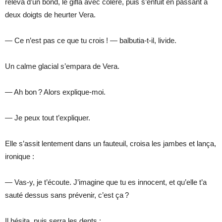
releva d’un bond, le gifla avec colère, puis s’enfuit en passant à
deux doigts de heurter Vera.
— Ce n’est pas ce que tu crois ! — balbutia-t-il, livide.
Un calme glacial s’empara de Vera.
— Ah bon ? Alors explique-moi.
— Je peux tout t’expliquer.
Elle s’assit lentement dans un fauteuil, croisa les jambes et lança,
ironique :
— Vas-y, je t’écoute. J’imagine que tu es innocent, et qu’elle t’a
sauté dessus sans prévenir, c’est ça ?
Il hésita, puis serra les dents :