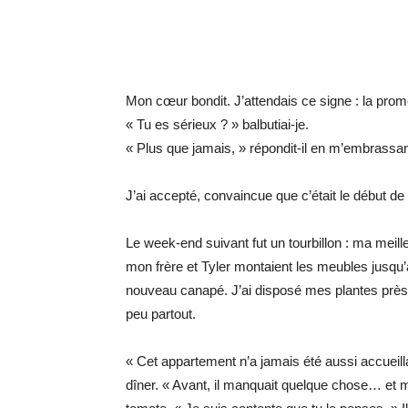
Mon cœur bondit. J’attendais ce signe : la pr
« Tu es sérieux ? » balbutiai-je.
« Plus que jamais, » répondit-il en m’embrassant
J’ai accepté, convaincue que c’était le début de
Le week-end suivant fut un tourbillon : ma meil
mon frère et Tyler montaient les meubles jusq
nouveau canapé. J’ai disposé mes plantes près
peu partout.
« Cet appartement n’a jamais été aussi accueillan
dîner. « Avant, il manquait quelque chose… et m