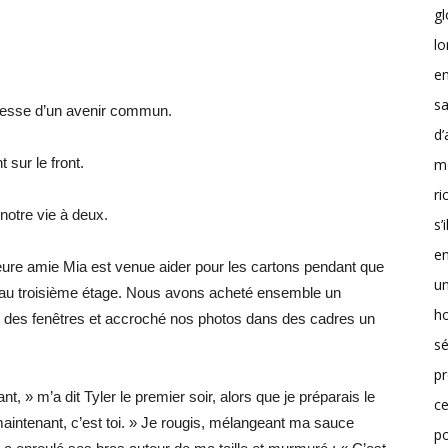
g
lo
en
sa
omesse d’un avenir commun.
d’
 sur le front.
m
r
 notre vie à deux.
s’
en
leure amie Mia est venue aider pour les cartons pendant que
un
u’au troisième étage. Nous avons acheté ensemble un
h
 des fenêtres et accroché nos photos dans des cadres un
sé
pr
t, » m’a dit Tyler le premier soir, alors que je préparais le
ce
aintenant, c’est toi. » Je rougis, mélangeant ma sauce
p