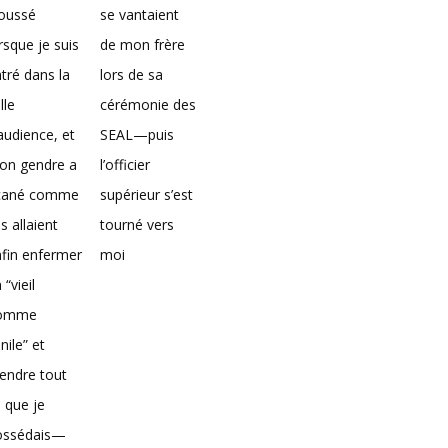
loussé
se vantaient
rsque je suis
de mon frère
tré dans la
lors de sa
lle
cérémonie des
audience, et
SEAL—puis
on gendre a
l’officier
icané comme
supérieur s’est
ils allaient
tourné vers
fin enfermer
moi
 “vieil
omme
nile” et
endre tout
 que je
ossédais—