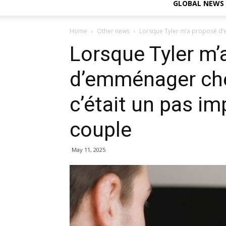
GLOBAL NEWS
Home
Other news
Lorsque Tyler m’a proposé d’em
Lorsque Tyler m’
d’emménager chez
c’était un pas i
couple
May 11, 2025