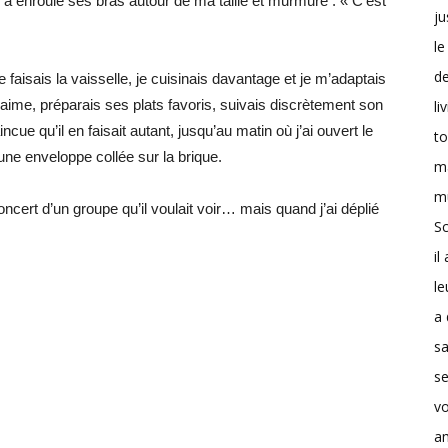
l a enroulé ses bras autour de ma taille et murmuré : « C’est
ju
le
d
e faisais la vaisselle, je cuisinais davantage et je m’adaptais
 aime, préparais ses plats favoris, suivais discrètement son
li
cue qu’il en faisait autant, jusqu’au matin où j’ai ouvert le
t
une enveloppe collée sur la brique.
m
m
ncert d’un groupe qu’il voulait voir… mais quand j’ai déplié
Sc
il
le
a 
s
se
v
a