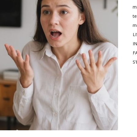
m
t
mo
L
IN
F
S