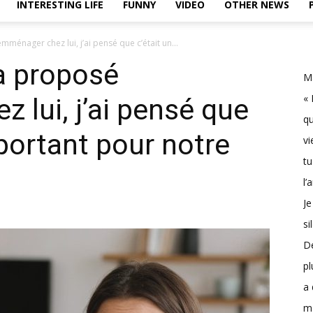
INTERESTING LIFE
FUNNY
VIDEO
OTHER NEWS
ménager chez lui, j’ai pensé que c’était un...
a proposé
Ma
« 
 lui, j’ai pensé que
qu
mportant pour notre
vi
tu
l’
Je
si
D
pl
a 
m