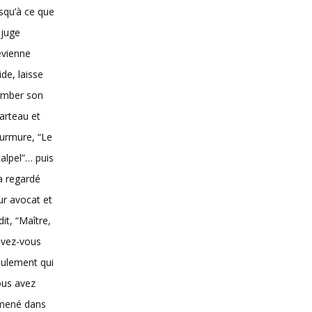
squ’à ce que
 juge
evienne
vide, laisse
omber son
arteau et
urmure, “Le
alpel”… puis
 a regardé
ur avocat et
dit, “Maître,
avez-vous
ulement qui
ous avez
mené dans