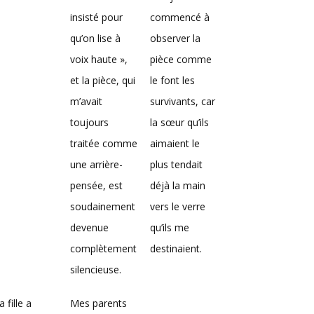
insisté pour
commencé à
qu’on lise à
observer la
voix haute »,
pièce comme
et la pièce, qui
le font les
m’avait
survivants, car
toujours
la sœur qu’ils
traitée comme
aimaient le
une arrière-
plus tendait
pensée, est
déjà la main
soudainement
vers le verre
devenue
qu’ils me
complètement
destinaient.
silencieuse.
 fille a
Mes parents