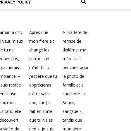
PRIVACY POLICY
man a dit :
Après que
À ma fête de
Il vaut mieux
mon frère ait
remise de
e tu ne
changé les
diplôme, ma
ennes pas,
serrures et
mère s’est
 gâcherais
m’ait dit : «
penchée pour
ambiance. »
J’espère que tu
la photo de
 suis restée
apprécieras
famille et a
lencieuse.
d’être sans
chuchoté : «
eux mois
abri, car j’ai
Souris,
us tard, elle
fait en sorte
sangsue »,
découvert
que tu n’aies
tandis que
a vidéo de
rien », je suis
mon père