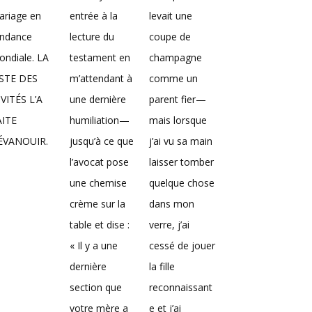
ariage en
entrée à la
levait une
endance
lecture du
coupe de
ndiale. LA
testament en
champagne
ISTE DES
m’attendant à
comme un
VITÉS L’A
une dernière
parent fier—
AITE
humiliation—
mais lorsque
’ÉVANOUIR.
jusqu’à ce que
j’ai vu sa main
l’avocat pose
laisser tomber
une chemise
quelque chose
crème sur la
dans mon
table et dise :
verre, j’ai
« Il y a une
cessé de jouer
dernière
la fille
section que
reconnaissant
votre mère a
e et j’ai