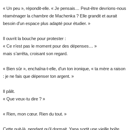
« Un peu », répondit-elle. « Je pensais… Peut-être devrions-nous
réaménager la chambre de Machenka ? Elle grandit et aurait
besoin d’un espace plus adapté pour étudier. »
Il ouvrit la bouche pour protester :
« Ce n’est pas le moment pour des dépenses… »
mais s’arrêta, croisant son regard.
« Bien sûr », enchaîna-t-elle, d’un ton ironique, « ta mère a raison
: je ne fais que dépenser ton argent. »
Il pâlit.
« Que veux-tu dire ? »
« Rien, mon cœur. Rien du tout. »
Cette nuit-là, pendant qu’il dormait, Yana sortit une vieille boîte