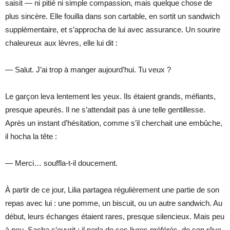
saisit — ni pitié ni simple compassion, mais quelque chose de
plus sincère. Elle fouilla dans son cartable, en sortit un sandwich
supplémentaire, et s’approcha de lui avec assurance. Un sourire
chaleureux aux lèvres, elle lui dit :
— Salut. J’ai trop à manger aujourd’hui. Tu veux ?
Le garçon leva lentement les yeux. Ils étaient grands, méfiants,
presque apeurés. Il ne s’attendait pas à une telle gentillesse.
Après un instant d’hésitation, comme s’il cherchait une embûche,
il hocha la tête :
— Merci… souffla-t-il doucement.
À partir de ce jour, Lilia partagea régulièrement une partie de son
repas avec lui : une pomme, un biscuit, ou un autre sandwich. Au
début, leurs échanges étaient rares, presque silencieux. Mais peu
à peu, Sacha s’ouvrit : il parla de ses livres préférés, de son rêve