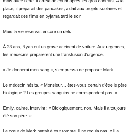
mais avec fierté. Il arrêta de courir après les gros contrats. À la
place, il préparait des pancakes, aidait aux projets scolaires et
regardait des films en pyjama tard le soir.
Mais la vie réservait encore un défi.
À 23 ans, Ryan eut un grave accident de voiture. Aux urgences,
les médecins préparèrent une transfusion d’urgence.
« Je donnerai mon sang », s’empressa de proposer Mark.
Le médecin hésita. « Monsieur… êtes-vous certain d’être le père
biologique ? Les groupes sanguins ne correspondent pas. »
Emily, calme, intervint : « Biologiquement, non. Mais il a toujours
été son père. »
Le cœur de Mark battait à tout rompre. Il ne recula pas. « Il a