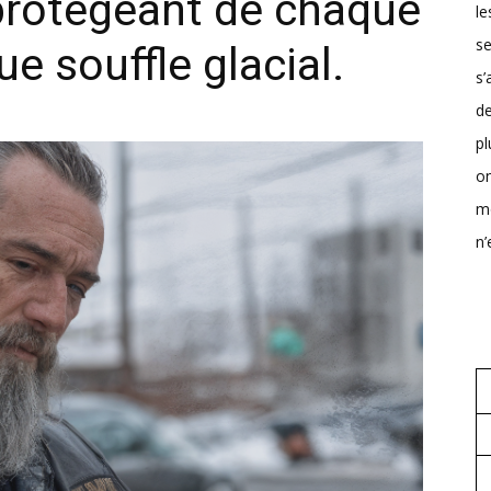
e protégeant de chaque
le
s
ue souffle glacial.
s
d
pl
o
mo
n’