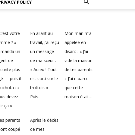
PRIVACY POLICY
C’est votre
En allant au
Mon mari m’a
emme ? »
travail, j’ai reçu
appelée en
emanda un
un message
disant : « J’ai
gent de
de ma sœur :
vidé la maison
curité plus
« Adieu ! Tout
de tes parents.
é — puis il
est sorti sur le
» J’ai ri parce
uchota : «
trottoir. »
que cette
ous devez
Puis…
maison était…
ir ça »
es parents
Après le décès
’ont coupé
de mes