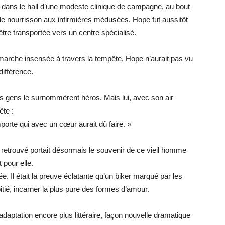
dra dans le hall d’une modeste clinique de campagne, au bout
t le nourrisson aux infirmières médusées. Hope fut aussitôt
être transportée vers un centre spécialisé.
marche insensée à travers la tempête, Hope n’aurait pas vu
différence.
es gens le surnommèrent héros. Mais lui, avec son air
ête :
importe qui avec un cœur aurait dû faire. »
retrouvé portait désormais le souvenir de ce vieil homme
 pour elle.
ée. Il était la preuve éclatante qu’un biker marqué par les
tié, incarner la plus pure des formes d’amour.
daptation encore plus littéraire, façon nouvelle dramatique