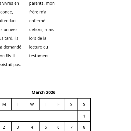
s vivres en
parents, mon
econde,
frère m’a
’attendant—
enfermé
es années
dehors, mais
us tard, ils
lors de la
nt demandé
lecture du
n fils. Il
testament…
existait pas.
March 2026
M
T
W
T
F
S
S
1
2
3
4
5
6
7
8