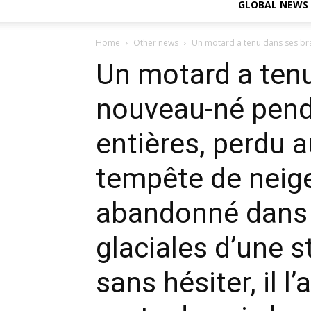
GLOBAL NEWS
Home
Other news
Un motard a tenu dans ses bra
Un motard a tenu
nouveau-né pend
entières, perdu 
tempête de neige.
abandonné dans l
glaciales d’une s
sans hésiter, il 