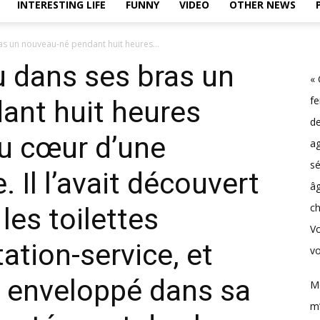
INTERESTING LIFE
FUNNY
VIDEO
OTHER NEWS
s un nouveau-né pendant huit heures...
 dans ses bras un
« 
f
ant huit heures
d
au cœur d’une
a
sé
 Il l’avait découvert
âg
ch
es toilettes
V
tation-service, et
vo
l’a enveloppé dans sa
M
m