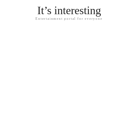
It’s interesting
Entertainment portal for everyone