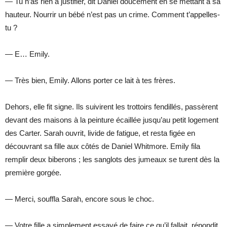
— Tu n’as rien à justifier, dit Daniel doucement en se mettant à sa
hauteur. Nourrir un bébé n’est pas un crime. Comment t’appelles-
tu ?
— E… Emily.
— Très bien, Emily. Allons porter ce lait à tes frères.
Dehors, elle fit signe. Ils suivirent les trottoirs fendillés, passèrent
devant des maisons à la peinture écaillée jusqu’au petit logement
des Carter. Sarah ouvrit, livide de fatigue, et resta figée en
découvrant sa fille aux côtés de Daniel Whitmore. Emily fila
remplir deux biberons ; les sanglots des jumeaux se turent dès la
première gorgée.
— Merci, souffla Sarah, encore sous le choc.
— Votre fille a simplement essayé de faire ce qu’il fallait, répondit