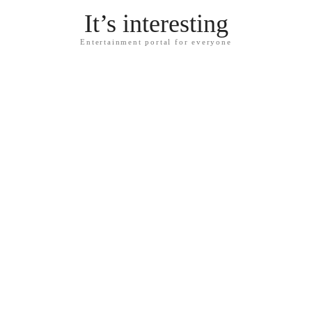
It’s interesting
Entertainment portal for everyone