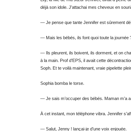
déjà son idole. J’attachai mes cheveux en souri
— Je pense que tante Jennifer est sûrement dé
— Mais les bébés, ils font quoi toute la journée 
— Ils pleurent, ils boivent, ils dorment, et on
à la main. Prof d’EPS, il avait cette décontracti
Soph. Et te voilà maintenant, vraie pipelette plei
Sophia bomba le torse.
— Je sais m’occuper des bébés. Maman m’a app
À cet instant, mon téléphone vibra. Jennifer s’af
— Salut, Jenny ! lançai-je d’une voix enjouée.