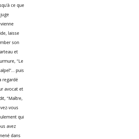
squ’à ce que
 juge
evienne
vide, laisse
omber son
arteau et
urmure, “Le
alpel”… puis
 a regardé
ur avocat et
dit, “Maître,
avez-vous
ulement qui
ous avez
mené dans