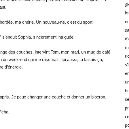
g
ant.
lo
en
bordée, ma chérie. Un nouveau-né, c’est du sport.
sa
? s’enquit Sophia, sincèrement intriguée.
d’
m
 change des couches, intervint Tom, mon mari, un mug de café
r
on du week-end qui me rassurait. Toi aussi, tu faisais ça,
s’
ne d’énergie.
en
un
h
ris. Je peux changer une couche et donner un biberon.
sé
pr
ficha.
ce
p