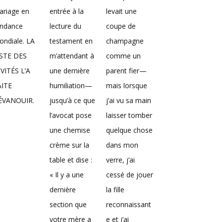
ariage en
entrée à la
levait une
endance
lecture du
coupe de
ndiale. LA
testament en
champagne
ISTE DES
m’attendant à
comme un
VITÉS L’A
une dernière
parent fier—
AITE
humiliation—
mais lorsque
’ÉVANOUIR.
jusqu’à ce que
j’ai vu sa main
l’avocat pose
laisser tomber
une chemise
quelque chose
crème sur la
dans mon
table et dise :
verre, j’ai
« Il y a une
cessé de jouer
dernière
la fille
section que
reconnaissant
votre mère a
e et j’ai