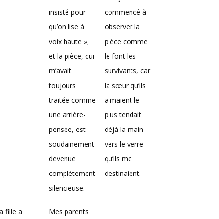
insisté pour
commencé à
qu’on lise à
observer la
voix haute »,
pièce comme
et la pièce, qui
le font les
m’avait
survivants, car
toujours
la sœur qu’ils
traitée comme
aimaient le
une arrière-
plus tendait
pensée, est
déjà la main
soudainement
vers le verre
devenue
qu’ils me
complètement
destinaient.
silencieuse.
 fille a
Mes parents