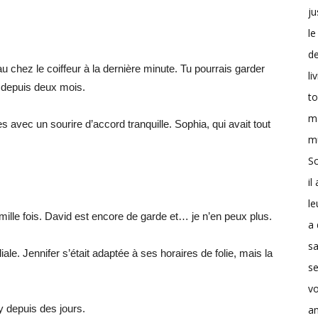
ju
le
d
chez le coiffeur à la dernière minute. Tu pourrais garder
li
i depuis deux mois.
t
m
s avec un sourire d’accord tranquille. Sophia, qui avait tout
m
Sc
il
le
mille fois. David est encore de garde et… je n’en peux plus.
a 
s
iale. Jennifer s’était adaptée à ses horaires de folie, mais la
se
v
y depuis des jours.
a