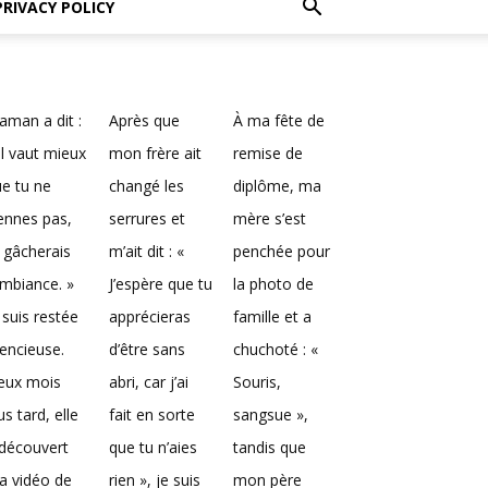
PRIVACY POLICY
man a dit :
Après que
À ma fête de
Il vaut mieux
mon frère ait
remise de
e tu ne
changé les
diplôme, ma
ennes pas,
serrures et
mère s’est
 gâcherais
m’ait dit : «
penchée pour
ambiance. »
J’espère que tu
la photo de
 suis restée
apprécieras
famille et a
lencieuse.
d’être sans
chuchoté : «
eux mois
abri, car j’ai
Souris,
us tard, elle
fait en sorte
sangsue »,
découvert
que tu n’aies
tandis que
a vidéo de
rien », je suis
mon père