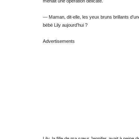
menait une opération délicate.
— Maman, dit-elle, les yeux bruns brillants d’une 
bébé Lily aujourd’hui ?
Advertisements
Lily, la fille de ma sœur Jennifer, avait à peine