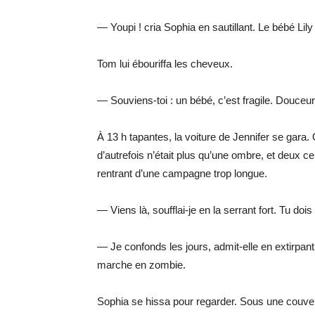
— Youpi ! cria Sophia en sautillant. Le bébé Lily
Tom lui ébouriffa les cheveux.
— Souviens-toi : un bébé, c’est fragile. Douceur 
À 13 h tapantes, la voiture de Jennifer se gara. Q
d’autrefois n’était plus qu’une ombre, et deux cer
rentrant d’une campagne trop longue.
— Viens là, soufflai-je en la serrant fort. Tu dois
— Je confonds les jours, admit-elle en extirpant 
marche en zombie.
Sophia se hissa pour regarder. Sous une couver