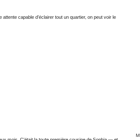
attente capable d’éclairer tout un quartier, on peut voir le
Ma
 deux mois. C’était la toute première cousine de Sophia — et