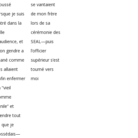
loussé
se vantaient
rsque je suis
de mon frère
tré dans la
lors de sa
lle
cérémonie des
audience, et
SEAL—puis
on gendre a
l’officier
icané comme
supérieur s’est
ils allaient
tourné vers
fin enfermer
moi
 “vieil
omme
nile” et
endre tout
 que je
ossédais—