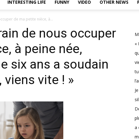
INTERESTING LIFE
FUNNY
VIDEO
OTHER NEWS
ccuper de ma petite nièce, à...
rain de nous occuper
Ma
« 
e, à peine née,
qu
de six ans a soudain
vi
tu
viens vite ! »
l’
Je
si
D
pl
a 
m