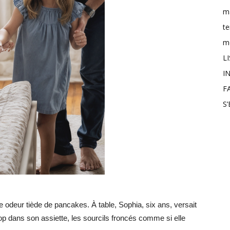
m
t
mo
L
IN
F
S
 odeur tiède de pancakes. À table, Sophia, six ans, versait
op dans son assiette, les sourcils froncés comme si elle