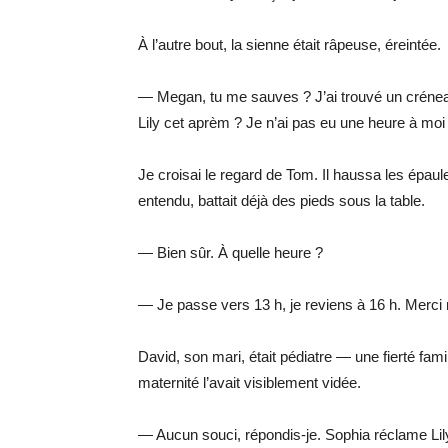
À l’autre bout, la sienne était râpeuse, éreintée.
— Megan, tu me sauves ? J’ai trouvé un créneau 
Lily cet aprèm ? Je n’ai pas eu une heure à mo
Je croisai le regard de Tom. Il haussa les épaule
entendu, battait déjà des pieds sous la table.
— Bien sûr. À quelle heure ?
— Je passe vers 13 h, je reviens à 16 h. Merci 
David, son mari, était pédiatre — une fierté famil
maternité l’avait visiblement vidée.
— Aucun souci, répondis-je. Sophia réclame Lil