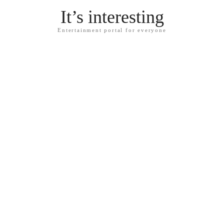
It’s interesting
Entertainment portal for everyone