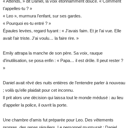
« Attends, » dit Daniel, la voix étonnamment douce. « Comment
t’appelles-tu ? »
« Leo », murmura l’enfant, sur ses gardes.
« Pourquoi es-tu entré ? »
Épaules levées, regard fuyant : « J’avais faim. Et je l’ai vue. Elle
avait l’air triste. J’ai voulu… la faire rire. »
Emily attrapa la manche de son père. Sa voix, rauque
d’inutilisation, se posa enfin : « Papa… il est drôle. Il peut rester ?
»
Daniel avait rêvé des nuits entières de l’entendre parler à nouveau
; voilà qu’elle plaidait pour cet inconnu.
Il prit alors une décision qui laissa tout le monde médusé : au lieu
d’appeler la police, il ouvrit la porte.
Une chambre d’amis fut préparée pour Leo. Des vêtements
propres, des repas réguliers. Le personnel murmurait ; Daniel