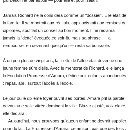
par besoin et par espoir — pour elle et pour Isaiah.
Jamais Richard ne la considéra comme un “dossier”. Elle était de
la famille. Il se montrait aux récitals, applaudissait aux remises de
diplômes, soufflait un conseil au bon moment. Il ne réclama
jamais la “dette” évoquée ce soir-là, mais sa phrase — la
rembourser en devenant quelqu’un — resta sa boussole.
À un peu plus de vingt ans, la fillette de l’allée était devenue une
jeune femme sûre d’elle. Avec le mentorat de Richard, elle lança
la Fondation Promesse d’Amara, dédiée aux enfants abandonnés
: repas, abri, surtout l’accès à l’école.
Le jour où le dixième foyer ouvrit ses portes, Amara prit la parole
devant une salle vitrée dominant la ville. Blazer ajusté, voix claire,
elle déclara :
— Aujourd’hui, nous prouvons qu’aucun enfant ne devrait supplier
pour du lait. La Promesse d’Amara, ce ne sont pas que des toits :