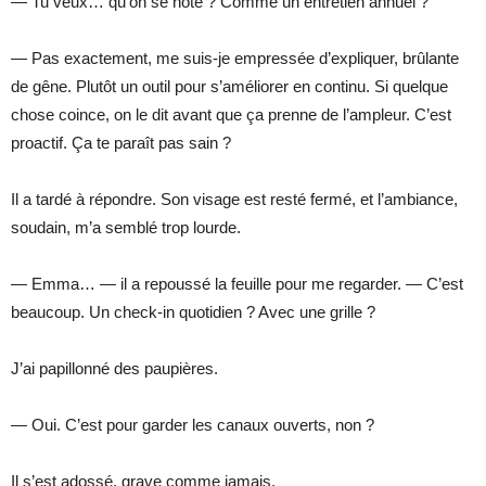
— Tu veux… qu’on se note ? Comme un entretien annuel ?
— Pas exactement, me suis-je empressée d’expliquer, brûlante
de gêne. Plutôt un outil pour s’améliorer en continu. Si quelque
chose coince, on le dit avant que ça prenne de l’ampleur. C’est
proactif. Ça te paraît pas sain ?
Il a tardé à répondre. Son visage est resté fermé, et l’ambiance,
soudain, m’a semblé trop lourde.
— Emma… — il a repoussé la feuille pour me regarder. — C’est
beaucoup. Un check-in quotidien ? Avec une grille ?
J’ai papillonné des paupières.
— Oui. C’est pour garder les canaux ouverts, non ?
Il s’est adossé, grave comme jamais.