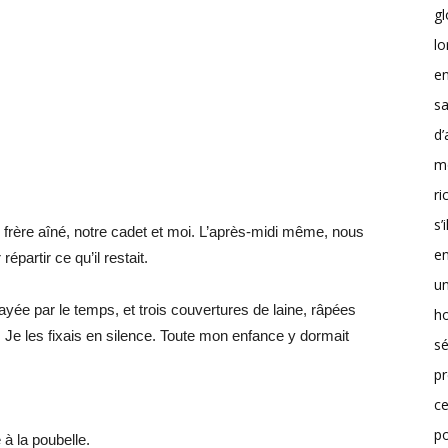
g
lo
en
sa
d’
m
r
s’
n frère aîné, notre cadet et moi. L’après-midi même, nous
en
artir ce qu’il restait.
un
rayée par le temps, et trois couvertures de laine, râpées
h
Je les fixais en silence. Toute mon enfance y dormait
sé
pr
ce
p
à la poubelle.