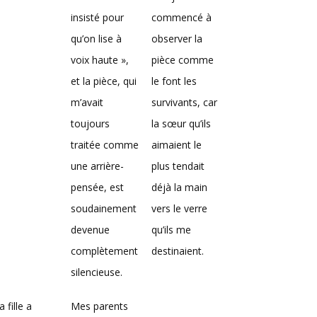
insisté pour
commencé à
qu’on lise à
observer la
voix haute »,
pièce comme
et la pièce, qui
le font les
m’avait
survivants, car
toujours
la sœur qu’ils
traitée comme
aimaient le
une arrière-
plus tendait
pensée, est
déjà la main
soudainement
vers le verre
devenue
qu’ils me
complètement
destinaient.
silencieuse.
 fille a
Mes parents