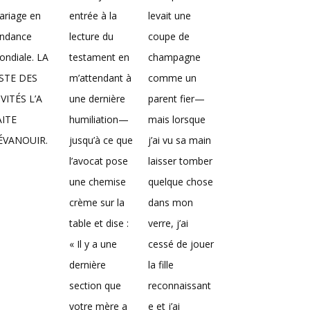
ariage en
entrée à la
levait une
endance
lecture du
coupe de
ndiale. LA
testament en
champagne
ISTE DES
m’attendant à
comme un
VITÉS L’A
une dernière
parent fier—
AITE
humiliation—
mais lorsque
’ÉVANOUIR.
jusqu’à ce que
j’ai vu sa main
l’avocat pose
laisser tomber
une chemise
quelque chose
crème sur la
dans mon
table et dise :
verre, j’ai
« Il y a une
cessé de jouer
dernière
la fille
section que
reconnaissant
votre mère a
e et j’ai