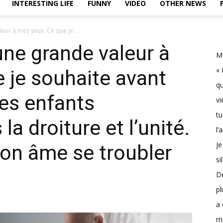
INTERESTING LIFE
FUNNY
VIDEO
OTHER NEWS
leur à mes yeux. Ce que je...
une grande valeur à
Ma
« 
 je souhaite avant
qu
mes enfants
vi
tu
la droiture et l’unité.
l’
Je
on âme se troubler
si
D
pl
a 
m