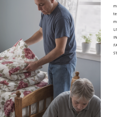
m
t
mo
L
IN
F
S