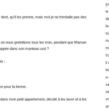
ju
le
ient, qu’il les prenne, mais moi je ne trimballe pas des
d
li
t
m
 où nous grelottions tous les trois, pendant que Maman
m
eloppée dans son manteau usé ?
Sc
ix :
il
le
a 
s
on pour la benne.
se
v
s dans mon petit appartement, décidé à les laver et à les
a