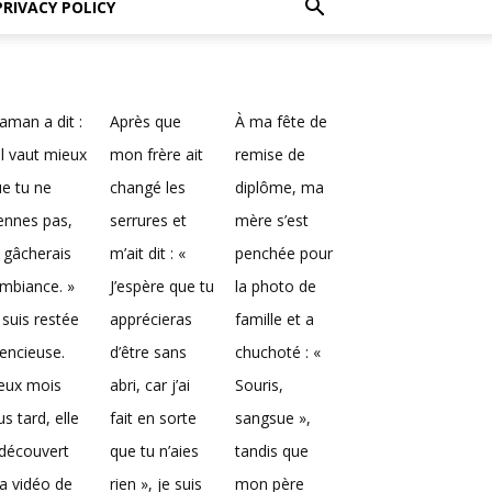
PRIVACY POLICY
man a dit :
Après que
À ma fête de
Il vaut mieux
mon frère ait
remise de
e tu ne
changé les
diplôme, ma
ennes pas,
serrures et
mère s’est
 gâcherais
m’ait dit : «
penchée pour
ambiance. »
J’espère que tu
la photo de
 suis restée
apprécieras
famille et a
lencieuse.
d’être sans
chuchoté : «
eux mois
abri, car j’ai
Souris,
us tard, elle
fait en sorte
sangsue »,
découvert
que tu n’aies
tandis que
a vidéo de
rien », je suis
mon père