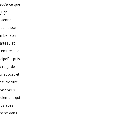
squ’à ce que
 juge
evienne
vide, laisse
omber son
arteau et
urmure, “Le
alpel”… puis
 a regardé
ur avocat et
dit, “Maître,
avez-vous
ulement qui
ous avez
mené dans