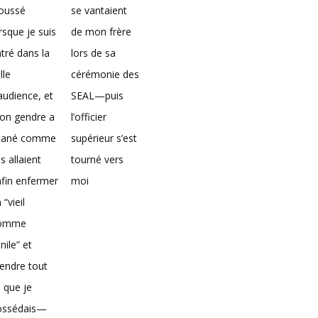
loussé
se vantaient
rsque je suis
de mon frère
tré dans la
lors de sa
lle
cérémonie des
audience, et
SEAL—puis
on gendre a
l’officier
icané comme
supérieur s’est
ils allaient
tourné vers
fin enfermer
moi
 “vieil
omme
nile” et
endre tout
 que je
ossédais—