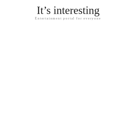
It’s interesting
Entertainment portal for everyone