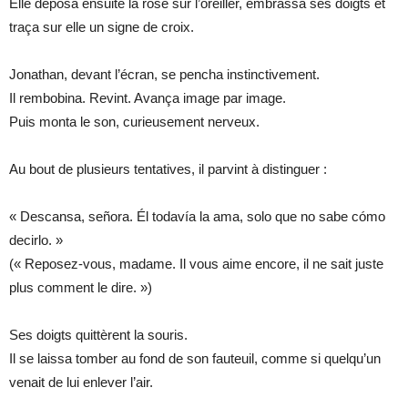
Elle déposa ensuite la rose sur l’oreiller, embrassa ses doigts et
traça sur elle un signe de croix.
Jonathan, devant l’écran, se pencha instinctivement.
Il rembobina. Revint. Avança image par image.
Puis monta le son, curieusement nerveux.
Au bout de plusieurs tentatives, il parvint à distinguer :
« Descansa, señora. Él todavía la ama, solo que no sabe cómo
decirlo. »
(« Reposez-vous, madame. Il vous aime encore, il ne sait juste
plus comment le dire. »)
Ses doigts quittèrent la souris.
Il se laissa tomber au fond de son fauteuil, comme si quelqu’un
venait de lui enlever l’air.