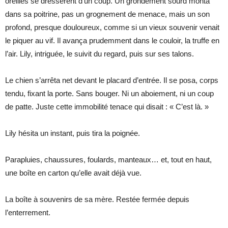
oreilles se dressèrent d’un coup. Un grondement sourd monta
dans sa poitrine, pas un grognement de menace, mais un son
profond, presque douloureux, comme si un vieux souvenir venait
le piquer au vif. Il avança prudemment dans le couloir, la truffe en
l’air. Lily, intriguée, le suivit du regard, puis sur ses talons.
Le chien s’arrêta net devant le placard d’entrée. Il se posa, corps
tendu, fixant la porte. Sans bouger. Ni un aboiement, ni un coup
de patte. Juste cette immobilité tenace qui disait : « C’est là. »
Lily hésita un instant, puis tira la poignée.
Parapluies, chaussures, foulards, manteaux… et, tout en haut,
une boîte en carton qu’elle avait déjà vue.
La boîte à souvenirs de sa mère. Restée fermée depuis
l’enterrement.