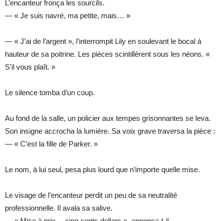
L’encanteur fronça les sourcils.
— « Je suis navré, ma petite, mais… »
— « J’ai de l’argent », l’interrompit Lily en soulevant le bocal à
hauteur de sa poitrine. Les pièces scintillèrent sous les néons. «
S’il vous plaît. »
Le silence tomba d’un coup.
Au fond de la salle, un policier aux tempes grisonnantes se leva.
Son insigne accrocha la lumière. Sa voix grave traversa la pièce :
— « C’est la fille de Parker. »
Le nom, à lui seul, pesa plus lourd que n’importe quelle mise.
Le visage de l’encanteur perdit un peu de sa neutralité
professionnelle. Il avala sa salive.
— « Mise à prix… cinq cents dollars », annonça-t-il.