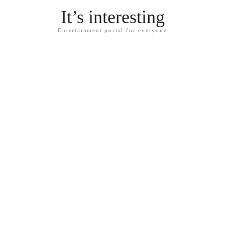
It’s interesting
Entertainment portal for everyone