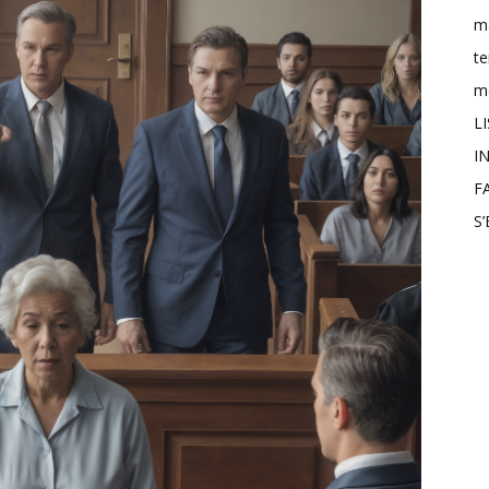
m
t
mo
L
IN
F
S