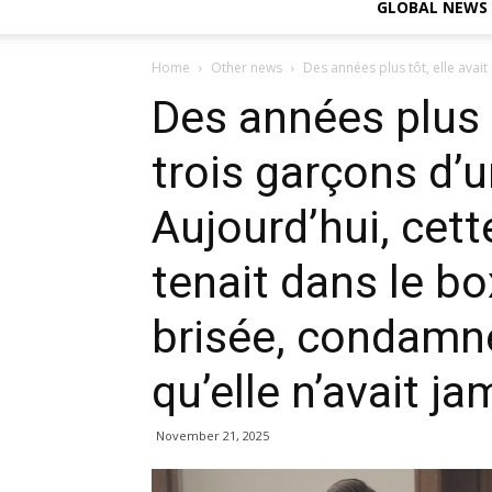
GLOBAL NEWS
Home
Other news
Des années plus tôt, elle avait
Des années plus t
trois garçons d’
Aujourd’hui, ce
tenait dans le b
brisée, condamn
qu’elle n’avait 
November 21, 2025