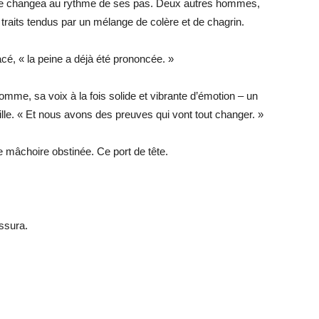
lle changea au rythme de ses pas. Deux autres hommes,
es traits tendus par un mélange de colère et de chagrin.
é, « la peine a déjà été prononcée. »
mme, sa voix à la fois solide et vibrante d’émotion – un
lle. « Et nous avons des preuves qui vont tout changer. »
e mâchoire obstinée. Ce port de tête.
ssura.