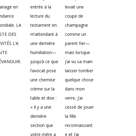
ariage en
entrée à la
levait une
endance
lecture du
coupe de
ndiale. LA
testament en
champagne
ISTE DES
m’attendant à
comme un
VITÉS L’A
une dernière
parent fier—
AITE
humiliation—
mais lorsque
’ÉVANOUIR.
jusqu’à ce que
j’ai vu sa main
l’avocat pose
laisser tomber
une chemise
quelque chose
crème sur la
dans mon
table et dise :
verre, j’ai
« Il y a une
cessé de jouer
dernière
la fille
section que
reconnaissant
votre mère a
e et j’ai