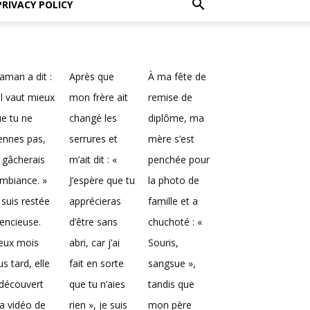
PRIVACY POLICY
man a dit :
Après que
À ma fête de
Il vaut mieux
mon frère ait
remise de
e tu ne
changé les
diplôme, ma
ennes pas,
serrures et
mère s’est
 gâcherais
m’ait dit : «
penchée pour
ambiance. »
J’espère que tu
la photo de
 suis restée
apprécieras
famille et a
lencieuse.
d’être sans
chuchoté : «
eux mois
abri, car j’ai
Souris,
us tard, elle
fait en sorte
sangsue »,
découvert
que tu n’aies
tandis que
a vidéo de
rien », je suis
mon père