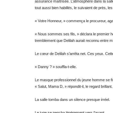
assurance maîtrisée. L’atmosphère dans la sa
tout aussi bien habillés, le suivaient de près, l
« Votre Honneur, » commença le procureur, agac
« Nous sommes ses fils, » déclara le premier ho
tremblement que Delilah aurait reconnu entre mi
Le cœur de Delilah s’arrêta net. Ces yeux. Cett
« Danny ? » souffla-t-elle.
Le masque professionnel du jeune homme se fi
« Salut, Mama D, » répondit-il, le regard brillant.
La salle tomba dans un silence presque irréel.
Le juge se pencha légèrement vers l’avant.