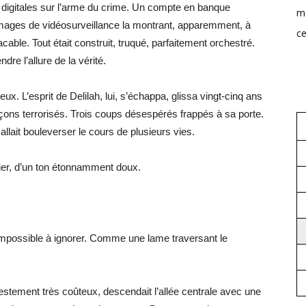
 digitales sur l’arme du crime. Un compte en banque
mo
mages de vidéosurveillance la montrant, apparemment, à
ce
cable. Tout était construit, truqué, parfaitement orchestré.
dre l’allure de la vérité.
ux. L’esprit de Delilah, lui, s’échappa, glissa vingt-cinq ans
garçons terrorisés. Trois coups désespérés frappés à sa porte.
allait bouleverser le cours de plusieurs vies.
sier, d’un ton étonnamment doux.
, impossible à ignorer. Comme une lame traversant le
tement très coûteux, descendait l’allée centrale avec une