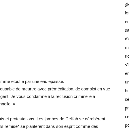
g
lo
en
sa
d’
m
r
s’
en
 comme étouffé par une eau épaisse.
un
upable de meurtre avec préméditation, de complot en vue
h
gent. Je vous condamne à la réclusion criminelle à
sé
nnelle. »
pr
ce
s et protestations. Les jambes de Delilah se dérobèrent
p
ans remise* se plantèrent dans son esprit comme des