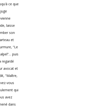
squ’à ce que
 juge
evienne
vide, laisse
omber son
arteau et
urmure, “Le
alpel”… puis
 a regardé
ur avocat et
dit, “Maître,
avez-vous
ulement qui
ous avez
mené dans