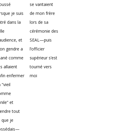
loussé
se vantaient
rsque je suis
de mon frère
tré dans la
lors de sa
lle
cérémonie des
audience, et
SEAL—puis
on gendre a
l’officier
icané comme
supérieur s’est
ils allaient
tourné vers
fin enfermer
moi
 “vieil
omme
nile” et
endre tout
 que je
ossédais—