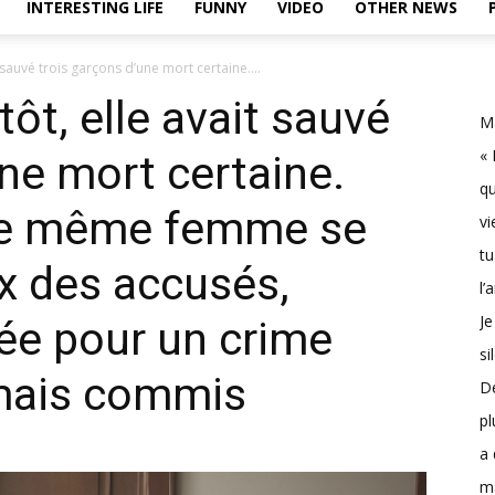
INTERESTING LIFE
FUNNY
VIDEO
OTHER NEWS
 sauvé trois garçons d’une mort certaine....
ôt, elle avait sauvé
Ma
« 
une mort certaine.
qu
tte même femme se
vi
tu
ox des accusés,
l’
Je
ée pour un crime
si
jamais commis
D
pl
a 
m