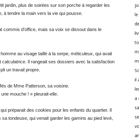
ju
tit jardin, plus de soirées sur son porche à regarder les
e, à tendre la main vers la vie qui pousse.
le
d
 commis d’office, mais sa voix se dissout dans le
li
t
m
n homme au visage taillé à la serpe, méticuleux, qui avait
m
 calculatrice. Il rangeait ses dossiers avec la satisfaction
i un travail propre.
Sc
il
uffés de Mme Patterson, sa voisine.
le
 à une mouche ! » pleurait-elle.
a 
s
le qui préparait des cookies pour les enfants du quartier. Il
se
s sa tondeuse, qui venait garder les gamins au pied levé,
v
a