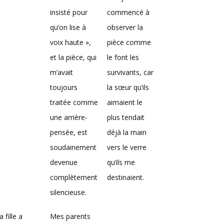
insisté pour
commencé à
qu’on lise à
observer la
voix haute »,
pièce comme
et la pièce, qui
le font les
m’avait
survivants, car
toujours
la sœur qu’ils
traitée comme
aimaient le
une arrière-
plus tendait
pensée, est
déjà la main
soudainement
vers le verre
devenue
qu’ils me
complètement
destinaient.
silencieuse.
 fille a
Mes parents