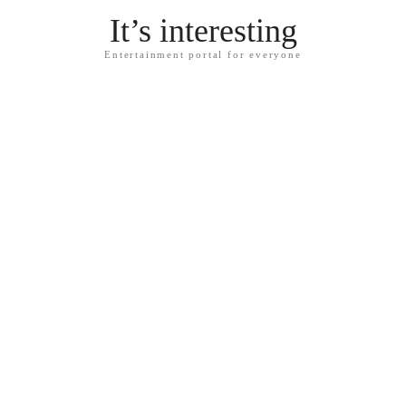
It’s interesting
Entertainment portal for everyone