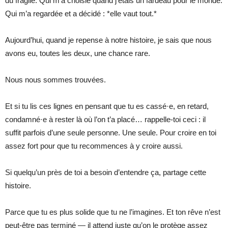
du fragile. Qui m’a choisie quand j’étais un fardeau pour le monde.
Qui m’a regardée et a décidé : *elle vaut tout.*
Aujourd’hui, quand je repense à notre histoire, je sais que nous
avons eu, toutes les deux, une chance rare.
Nous nous sommes trouvées.
Et si tu lis ces lignes en pensant que tu es cassé·e, en retard,
condamné·e à rester là où l’on t’a placé… rappelle-toi ceci : il
suffit parfois d’une seule personne. Une seule. Pour croire en toi
assez fort pour que tu recommences à y croire aussi.
Si quelqu’un près de toi a besoin d’entendre ça, partage cette
histoire.
Parce que tu es plus solide que tu ne l’imagines. Et ton rêve n’est
peut-être pas terminé — il attend juste qu’on le protège assez