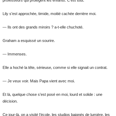
professeurs qui protègent les enfants. C’est tout.
Lily s’est approchée, timide, moitié cachée derrière moi.
— Ils ont des grands miroirs ? a-t-elle chuchoté.
Graham a esquissé un sourire.
— Immenses.
Elle a hoché la tête, sérieuse, comme si elle signait un contrat.
— Je veux voir. Mais Papa vient avec moi.
Et là, quelque chose s’est posé en moi, lourd et solide : une
décision.
Ce jour-là, on a visité l’école, les studios baignés de lumière, les