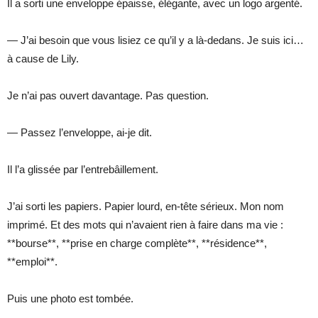
Il a sorti une enveloppe épaisse, élégante, avec un logo argenté.
— J’ai besoin que vous lisiez ce qu’il y a là-dedans. Je suis ici…
à cause de Lily.
Je n’ai pas ouvert davantage. Pas question.
— Passez l’enveloppe, ai-je dit.
Il l’a glissée par l’entrebâillement.
J’ai sorti les papiers. Papier lourd, en-tête sérieux. Mon nom
imprimé. Et des mots qui n’avaient rien à faire dans ma vie :
**bourse**, **prise en charge complète**, **résidence**,
**emploi**.
Puis une photo est tombée.