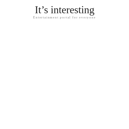
It’s interesting
Entertainment portal for everyone