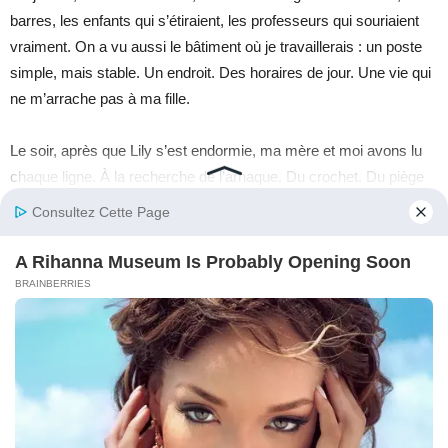
barres, les enfants qui s’étiraient, les professeurs qui souriaient
vraiment. On a vu aussi le bâtiment où je travaillerais : un poste
simple, mais stable. Un endroit. Des horaires de jour. Une vie qui
ne m’arrache pas à ma fille.
Le soir, après que Lily s’est endormie, ma mère et moi avons lu
chaque ligne. À la recherche de l’arnaque. Du crochet. Du piège
qu’on connaît, nous.
Il n’y en avait pas.
Je me lève toujours tôt, oui. Je sens encore parfois le produit
d’entretien, oui. Mais je suis là. À chaque cours. À chaque
spectacle.
Et quand Lily danse, plus forte que jamais, il m’arrive de croire
qu’au-dessus des applaudissements, quelque part, une petite fille