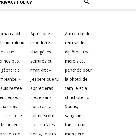
PRIVACY POLICY
man a dit :
Après que
À ma fête de
Il vaut mieux
mon frère ait
remise de
e tu ne
changé les
diplôme, ma
ennes pas,
serrures et
mère s’est
 gâcherais
m’ait dit : «
penchée pour
ambiance. »
J’espère que tu
la photo de
 suis restée
apprécieras
famille et a
lencieuse.
d’être sans
chuchoté : «
eux mois
abri, car j’ai
Souris,
us tard, elle
fait en sorte
sangsue »,
découvert
que tu n’aies
tandis que
a vidéo de
rien », je suis
mon père