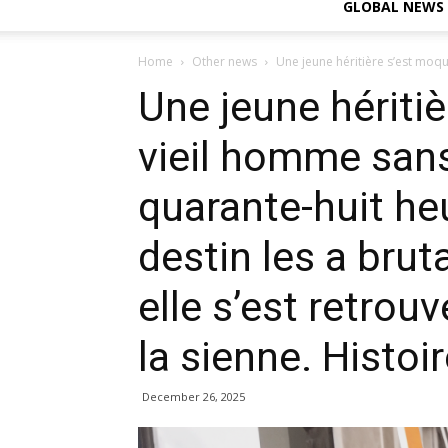
GLOBAL NEWS
Home
Other news
Une jeune héritière s’est moqu
Une jeune hériti
vieil homme sans
quarante-huit heu
destin les a brut
elle s’est retrouv
la sienne. Histoir
December 26, 2025