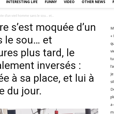
INTERESTING LIFE
FUNNY
VIDEO
OTHER NEWS
ée d’un vieil homme sans le sou… et...
ère s’est moquée d’un
Ma
« 
 le sou… et
qu
res plus tard, le
vi
tu
alement inversés :
l’
Je
ée à sa place, et lui à
si
e du jour.
D
pl
a 
m