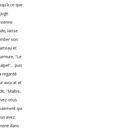
squ’à ce que
 juge
evienne
vide, laisse
omber son
arteau et
urmure, “Le
alpel”… puis
 a regardé
ur avocat et
dit, “Maître,
avez-vous
ulement qui
ous avez
mené dans