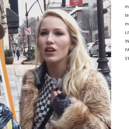
m
t
mo
L
IN
F
S