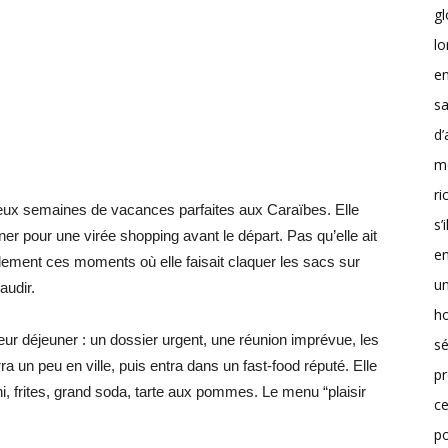
g
lo
en
sa
d’
m
r
s deux semaines de vacances parfaites aux Caraïbes. Elle
s’
 pour une virée shopping avant le départ. Pas qu’elle ait
en
lement ces moments où elle faisait claquer les sacs sur
un
audir.
h
ur déjeuner : un dossier urgent, une réunion imprévue, les
sé
ra un peu en ville, puis entra dans un fast-food réputé. Elle
pr
, frites, grand soda, tarte aux pommes. Le menu “plaisir
ce
p