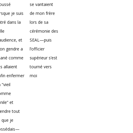
loussé
se vantaient
rsque je suis
de mon frère
tré dans la
lors de sa
lle
cérémonie des
audience, et
SEAL—puis
on gendre a
l’officier
icané comme
supérieur s’est
ils allaient
tourné vers
fin enfermer
moi
 “vieil
omme
nile” et
endre tout
 que je
ossédais—