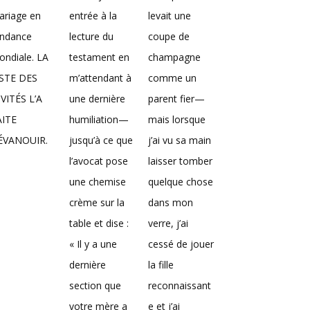
ariage en
entrée à la
levait une
endance
lecture du
coupe de
ndiale. LA
testament en
champagne
ISTE DES
m’attendant à
comme un
VITÉS L’A
une dernière
parent fier—
AITE
humiliation—
mais lorsque
’ÉVANOUIR.
jusqu’à ce que
j’ai vu sa main
l’avocat pose
laisser tomber
une chemise
quelque chose
crème sur la
dans mon
table et dise :
verre, j’ai
« Il y a une
cessé de jouer
dernière
la fille
section que
reconnaissant
votre mère a
e et j’ai