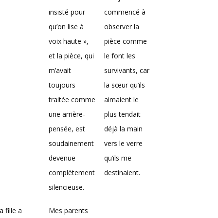
insisté pour
commencé à
qu’on lise à
observer la
voix haute »,
pièce comme
et la pièce, qui
le font les
m’avait
survivants, car
toujours
la sœur qu’ils
traitée comme
aimaient le
une arrière-
plus tendait
pensée, est
déjà la main
soudainement
vers le verre
devenue
qu’ils me
complètement
destinaient.
silencieuse.
 fille a
Mes parents