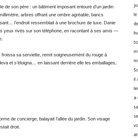
ju
ble de son père : un bâtiment imposant entouré d’un jardin
le
llimètre, arbres offrant une ombre agréable, bancs
sant… l’endroit ressemblait à une brochure de luxe. Danie
d
les yeux rivés sur son téléphone, en racontant à ses amis —
li
e.
t
m
, froissa sa serviette, remit soigneusement du rouge à
m
 leva et s’éloigna… en laissant derrière elle les emballages,
Sc
il
le
a 
s
se
rme de concierge, balayait l’allée du jardin. Son visage
v
tait droit.
a