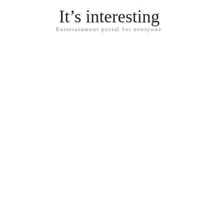
It’s interesting
Entertainment portal for everyone