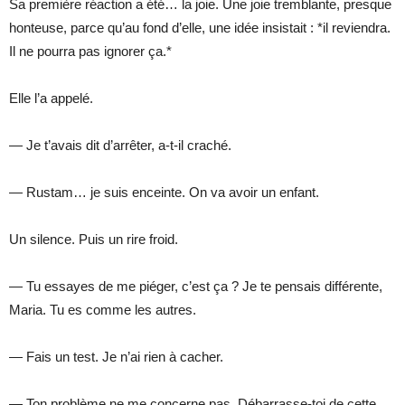
Sa première réaction a été… la joie. Une joie tremblante, presque
honteuse, parce qu’au fond d’elle, une idée insistait : *il reviendra.
Il ne pourra pas ignorer ça.*
Elle l’a appelé.
— Je t’avais dit d’arrêter, a-t-il craché.
— Rustam… je suis enceinte. On va avoir un enfant.
Un silence. Puis un rire froid.
— Tu essayes de me piéger, c’est ça ? Je te pensais différente,
Maria. Tu es comme les autres.
— Fais un test. Je n’ai rien à cacher.
— Ton problème ne me concerne pas. Débarrasse-toi de cette