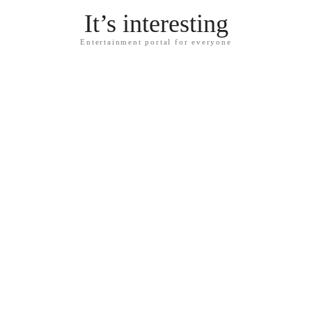
It’s interesting
Entertainment portal for everyone