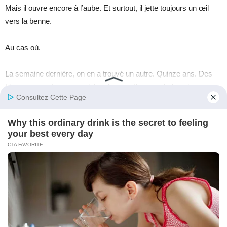
Mais il ouvre encore à l’aube. Et surtout, il jette toujours un œil
vers la benne.
Au cas où.
La semaine dernière, on en a trouvé un autre. Quinze ans. Des
bleus partout. Les yeux pleins de peur. Il essayait de voler
quelques billets.
Mike n’a pas appelé la police.
Il lui a tendu un sandwich. Puis une clé.
— Tu sais t’en servir ?
Le gamin a dit non.