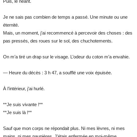
Puis, le néant.
Je ne sais pas combien de temps a passé. Une minute ou une
éternité.
Mais, un moment, j’ai recommencé à percevoir des choses : des
pas pressés, des roues sur le sol, des chuchotements.
On m’a tiré un drap sur le visage. L’odeur du coton m’a envahie.
— Heure du décès : 3 h 47, a soufflé une voix épuisée.
À l’intérieur, j’ai hurlé.
**Je suis vivante !**
**Je suis là !**
Sauf que mon corps ne répondait plus. Ni mes lèvres, ni mes
mains, ni mes paupières. J’étais enfermée en moi-même,