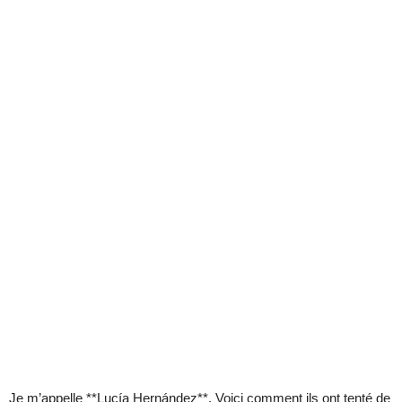
Je m’appelle **Lucía Hernández**. Voici comment ils ont tenté de