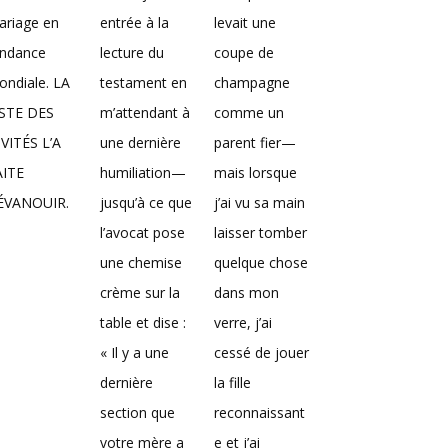
ariage en
entrée à la
levait une
endance
lecture du
coupe de
ndiale. LA
testament en
champagne
ISTE DES
m’attendant à
comme un
VITÉS L’A
une dernière
parent fier—
AITE
humiliation—
mais lorsque
’ÉVANOUIR.
jusqu’à ce que
j’ai vu sa main
l’avocat pose
laisser tomber
une chemise
quelque chose
crème sur la
dans mon
table et dise :
verre, j’ai
« Il y a une
cessé de jouer
dernière
la fille
section que
reconnaissant
votre mère a
e et j’ai