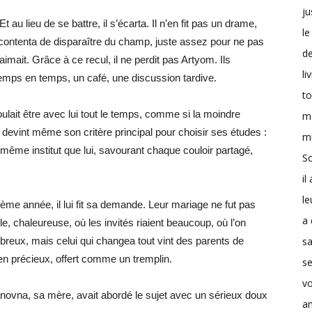
ju
 au lieu de se battre, il s’écarta. Il n’en fit pas un drame,
le
e contenta de disparaître du champ, juste assez pour ne pas
d
aimait. Grâce à ce recul, il ne perdit pas Artyom. Ils
li
temps en temps, un café, une discussion tardive.
t
oulait être avec lui tout le temps, comme si la moindre
m
n devint même son critère principal pour choisir ses études :
m
e même institut que lui, savourant chaque couloir partagé,
Sc
il
le
me année, il lui fit sa demande. Leur mariage ne fut pas
a 
le, chaleureuse, où les invités riaient beaucoup, où l’on
s
mbreux, mais celui qui changea tout vint des parents de
en précieux, offert comme un tremplin.
se
v
ovna, sa mère, avait abordé le sujet avec un sérieux doux
a