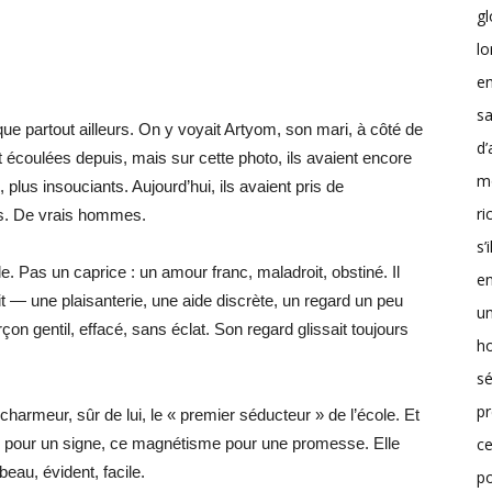
g
lo
en
sa
que partout ailleurs. On y voyait Artyom, son mari, à côté de
d’
 écoulées depuis, mais sur cette photo, ils avaient encore
m
, plus insouciants. Aujourd’hui, ils avaient pris de
r
es. De vrais hommes.
s’
e. Pas un caprice : un amour franc, maladroit, obstiné. Il
en
it — une plaisanterie, une aide discrète, un regard un peu
un
çon gentil, effacé, sans éclat. Son regard glissait toujours
h
sé
pr
t charmeur, sûr de lui, le « premier séducteur » de l’école. Et
ce
ce pour un signe, ce magnétisme pour une promesse. Elle
 beau, évident, facile.
p