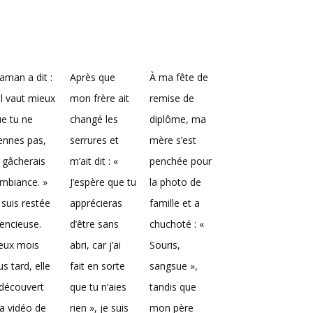
man a dit :
Après que
À ma fête de
Il vaut mieux
mon frère ait
remise de
e tu ne
changé les
diplôme, ma
ennes pas,
serrures et
mère s’est
 gâcherais
m’ait dit : «
penchée pour
ambiance. »
J’espère que tu
la photo de
 suis restée
apprécieras
famille et a
lencieuse.
d’être sans
chuchoté : «
eux mois
abri, car j’ai
Souris,
us tard, elle
fait en sorte
sangsue »,
découvert
que tu n’aies
tandis que
a vidéo de
rien », je suis
mon père