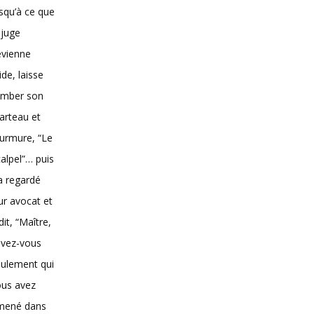
squ’à ce que
 juge
evienne
vide, laisse
omber son
arteau et
urmure, “Le
alpel”… puis
 a regardé
ur avocat et
dit, “Maître,
avez-vous
ulement qui
ous avez
mené dans