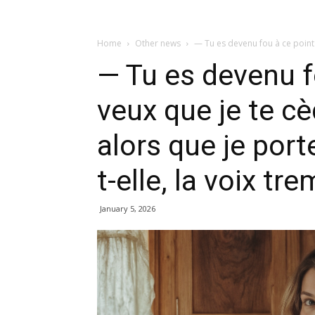
Home
Other news
— Tu es devenu fou à ce point 
— Tu es devenu f
veux que je te c
alors que je port
t-elle, la voix tr
January 5, 2026