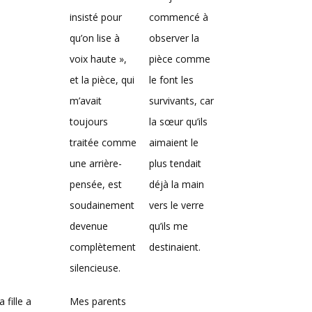
insisté pour
commencé à
qu’on lise à
observer la
voix haute »,
pièce comme
et la pièce, qui
le font les
m’avait
survivants, car
toujours
la sœur qu’ils
traitée comme
aimaient le
une arrière-
plus tendait
pensée, est
déjà la main
soudainement
vers le verre
devenue
qu’ils me
complètement
destinaient.
silencieuse.
 fille a
Mes parents