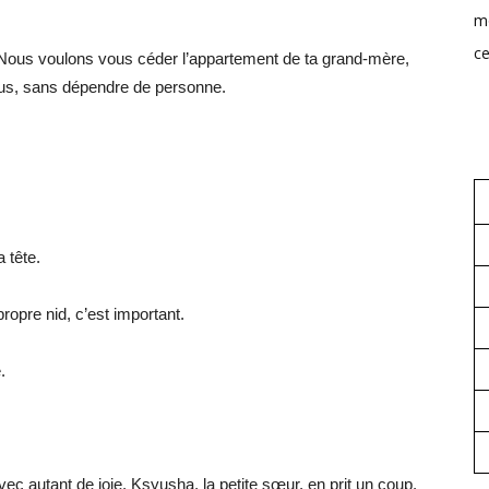
mo
ce
Nous voulons vous céder l’appartement de ta grand-mère,
ous, sans dépendre de personne.
 tête.
opre nid, c’est important.
.
vec autant de joie. Ksyusha, la petite sœur, en prit un coup.