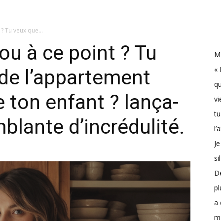
? Tu veux que...
ou à ce point ? Tu
Ma
« 
ède l’appartement
qu
e ton enfant ? lança-
vi
tu
emblante d’incrédulité.
l’
Je
si
D
pl
a 
m