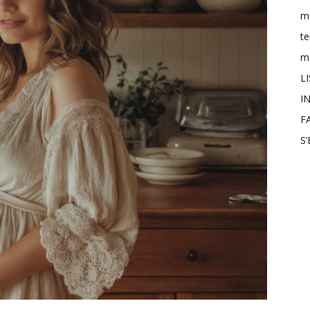
m
t
mo
L
IN
F
S