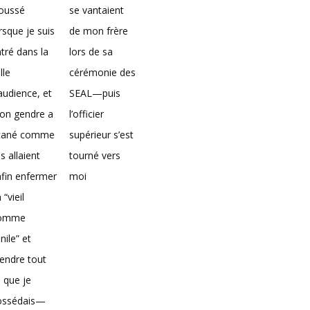
loussé
se vantaient
rsque je suis
de mon frère
tré dans la
lors de sa
lle
cérémonie des
audience, et
SEAL—puis
on gendre a
l’officier
icané comme
supérieur s’est
ils allaient
tourné vers
fin enfermer
moi
 “vieil
omme
nile” et
endre tout
 que je
ossédais—