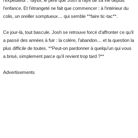
l’expéditeur : Taylor, le père que Josh a rayé de sa vie depuis
l’enfance. Et l’étrangeté ne fait que commencer : à l’intérieur du
colis, un oreiller somptueux… qui semble **faire tic-tac**.
Ce jour-là, tout bascule. Josh se retrouve forcé d’affronter ce qu’il
a passé des années à fuir : la colère, l’abandon… et la question la
plus difficile de toutes. **Peut-on pardonner à quelqu’un qui vous
a brisé, simplement parce qu’il revient trop tard ?**
Advertisements