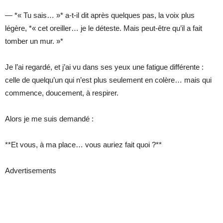
— *« Tu sais… »* a-t-il dit après quelques pas, la voix plus
légère, *« cet oreiller… je le déteste. Mais peut-être qu’il a fait
tomber un mur. »*
Je l’ai regardé, et j’ai vu dans ses yeux une fatigue différente :
celle de quelqu’un qui n’est plus seulement en colère… mais qui
commence, doucement, à respirer.
Alors je me suis demandé :
**Et vous, à ma place… vous auriez fait quoi ?**
Advertisements