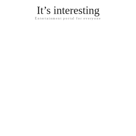
It’s interesting
Entertainment portal for everyone