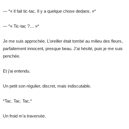
— *« Il fait tic-tac. Il y a quelque chose dedans. »*
— *« Tic-tac ?… »*
Je me suis approchée. L’oreiller était tombé au milieu des fleurs,
parfaitement innocent, presque beau. J’ai hésité, puis je me suis
penchée.
Et j’ai entendu.
Un petit son régulier, discret, mais indiscutable.
*Tac. Tac. Tac.*
Un froid m’a traversée.