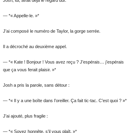
Josh, lui, avait déjà le regard dur.
— *« Appelle-le. »*
J’ai composé le numéro de Taylor, la gorge serrée.
Il a décroché au deuxième appel.
— *« Kate ! Bonjour ! Vous avez reçu ? J’espérais… j’espérais
que ça vous ferait plaisir. »*
Josh a pris la parole, sans détour :
— *« Il y a une boîte dans l’oreiller. Ça fait tic-tac. C’est quoi ? »*
J’ai ajouté, plus fragile :
— *« Soyez honnête, s’il vous plaît. »*