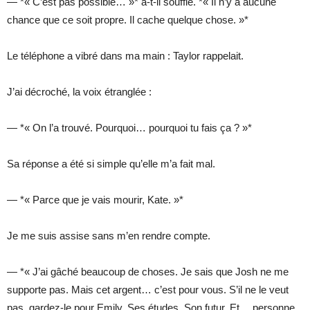
— *« C’est pas possible… »* a-t-il soufflé. *« Il n’y a aucune
chance que ce soit propre. Il cache quelque chose. »*
Le téléphone a vibré dans ma main : Taylor rappelait.
J’ai décroché, la voix étranglée :
— *« On l’a trouvé. Pourquoi… pourquoi tu fais ça ? »*
Sa réponse a été si simple qu’elle m’a fait mal.
— *« Parce que je vais mourir, Kate. »*
Je me suis assise sans m’en rendre compte.
— *« J’ai gâché beaucoup de choses. Je sais que Josh ne me
supporte pas. Mais cet argent… c’est pour vous. S’il ne le veut
pas, gardez-le pour Emily. Ses études. Son futur. Et… personne