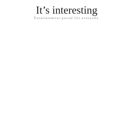
It’s interesting
Entertainment portal for everyone