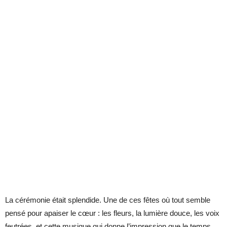
La cérémonie était splendide. Une de ces fêtes où tout semble
pensé pour apaiser le cœur : les fleurs, la lumière douce, les voix
feutrées, et cette musique qui donne l’impression que le temps