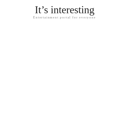
It’s interesting
Entertainment portal for everyone