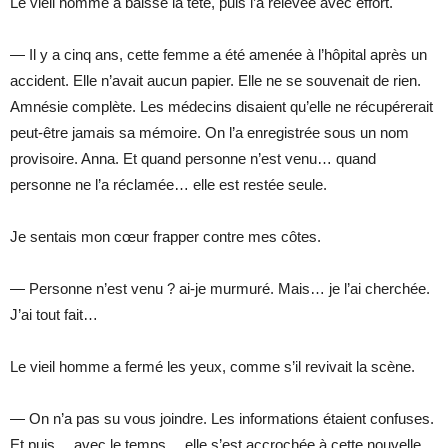
Le vieil homme a baissé la tête, puis l’a relevée avec effort.
— Il y a cinq ans, cette femme a été amenée à l’hôpital après un
accident. Elle n’avait aucun papier. Elle ne se souvenait de rien.
Amnésie complète. Les médecins disaient qu’elle ne récupérerait
peut-être jamais sa mémoire. On l’a enregistrée sous un nom
provisoire. Anna. Et quand personne n’est venu… quand
personne ne l’a réclamée… elle est restée seule.
Je sentais mon cœur frapper contre mes côtes.
— Personne n’est venu ? ai-je murmuré. Mais… je l’ai cherchée.
J’ai tout fait…
Le vieil homme a fermé les yeux, comme s’il revivait la scène.
— On n’a pas su vous joindre. Les informations étaient confuses.
Et puis… avec le temps… elle s’est accrochée à cette nouvelle