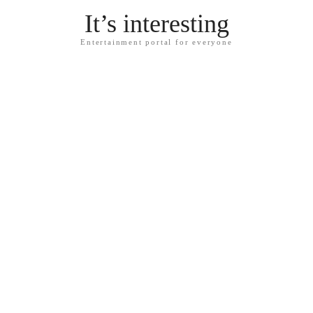
It’s interesting
Entertainment portal for everyone