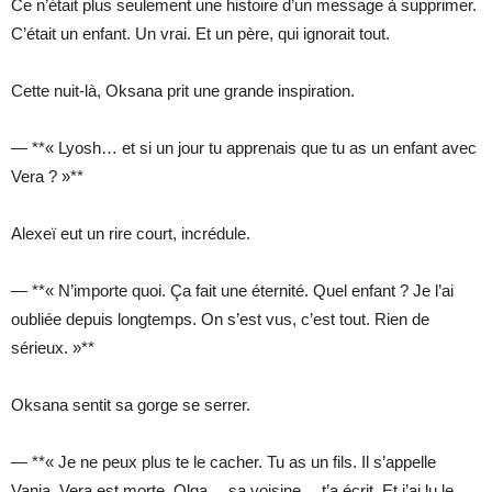
Ce n’était plus seulement une histoire d’un message à supprimer.
C’était un enfant. Un vrai. Et un père, qui ignorait tout.
Cette nuit-là, Oksana prit une grande inspiration.
— **« Lyosh… et si un jour tu apprenais que tu as un enfant avec
Vera ? »**
Alexeï eut un rire court, incrédule.
— **« N’importe quoi. Ça fait une éternité. Quel enfant ? Je l’ai
oubliée depuis longtemps. On s’est vus, c’est tout. Rien de
sérieux. »**
Oksana sentit sa gorge se serrer.
— **« Je ne peux plus te le cacher. Tu as un fils. Il s’appelle
Vania. Vera est morte. Olga… sa voisine… t’a écrit. Et j’ai lu le