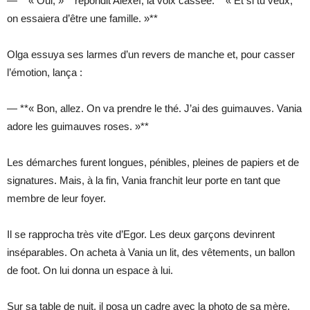
— **« Oui, »** répondit Alexeï, la voix cassée. **« Et si tu veux,
on essaiera d’être une famille. »**
Olga essuya ses larmes d’un revers de manche et, pour casser
l’émotion, lança :
— **« Bon, allez. On va prendre le thé. J’ai des guimauves. Vania
adore les guimauves roses. »**
Les démarches furent longues, pénibles, pleines de papiers et de
signatures. Mais, à la fin, Vania franchit leur porte en tant que
membre de leur foyer.
Il se rapprocha très vite d’Egor. Les deux garçons devinrent
inséparables. On acheta à Vania un lit, des vêtements, un ballon
de foot. On lui donna un espace à lui.
Sur sa table de nuit, il posa un cadre avec la photo de sa mère.