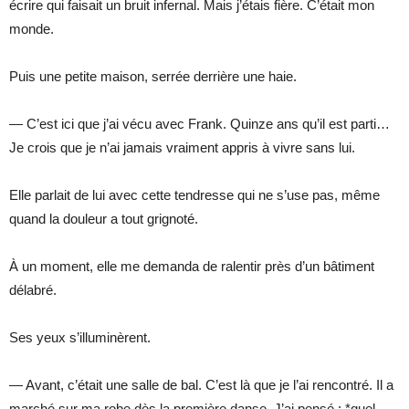
écrire qui faisait un bruit infernal. Mais j’étais fière. C’était mon
monde.
Puis une petite maison, serrée derrière une haie.
— C’est ici que j’ai vécu avec Frank. Quinze ans qu’il est parti…
Je crois que je n’ai jamais vraiment appris à vivre sans lui.
Elle parlait de lui avec cette tendresse qui ne s’use pas, même
quand la douleur a tout grignoté.
À un moment, elle me demanda de ralentir près d’un bâtiment
délabré.
Ses yeux s’illuminèrent.
— Avant, c’était une salle de bal. C’est là que je l’ai rencontré. Il a
marché sur ma robe dès la première danse. J’ai pensé : *quel