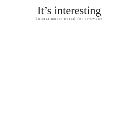
It’s interesting
Entertainment portal for everyone