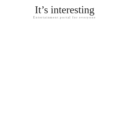
It’s interesting
Entertainment portal for everyone