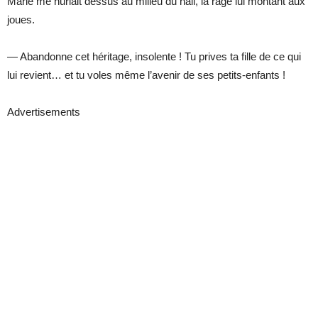
Marie me hurlait dessus au milieu du hall, la rage lui montant aux
joues.
— Abandonne cet héritage, insolente ! Tu prives ta fille de ce qui
lui revient… et tu voles même l’avenir de ses petits-enfants !
Advertisements