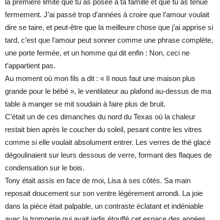
la première limite que tu as posée à ta famille et que tu as tenue
fermement. J’ai passé trop d’années à croire que l’amour voulait
dire se taire, et peut-être que la meilleure chose que j’ai apprise si
tard, c’est que l’amour peut sonner comme une phrase complète,
une porte fermée, et un homme qui dit enfin : Non, ceci ne
t’appartient pas.
Au moment où mon fils a dit : « Il nous faut une maison plus
grande pour le bébé », le ventilateur au plafond au-dessus de ma
table à manger se mit soudain à faire plus de bruit.
C’était un de ces dimanches du nord du Texas où la chaleur
restait bien après le coucher du soleil, pesant contre les vitres
comme si elle voulait absolument entrer. Les verres de thé glacé
dégoulinaient sur leurs dessous de verre, formant des flaques de
condensation sur le bois.
Tony était assis en face de moi, Lisa à ses côtés. Sa main
reposait doucement sur son ventre légèrement arrondi. La joie
dans la pièce était palpable, un contraste éclatant et indéniable
avec la tromperie qui avait jadis étouffé cet espace des années