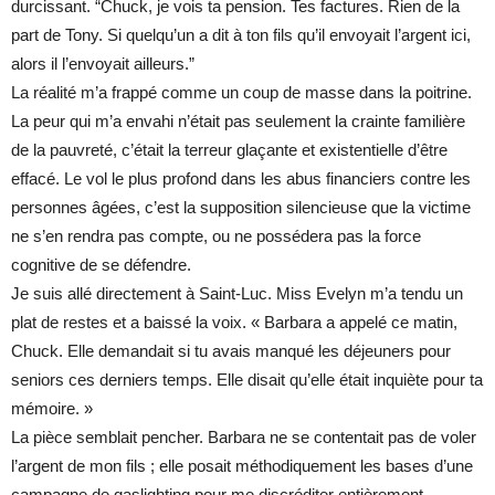
durcissant. “Chuck, je vois ta pension. Tes factures. Rien de la
part de Tony. Si quelqu’un a dit à ton fils qu’il envoyait l’argent ici,
alors il l’envoyait ailleurs.”
La réalité m’a frappé comme un coup de masse dans la poitrine.
La peur qui m’a envahi n’était pas seulement la crainte familière
de la pauvreté, c’était la terreur glaçante et existentielle d’être
effacé. Le vol le plus profond dans les abus financiers contre les
personnes âgées, c’est la supposition silencieuse que la victime
ne s’en rendra pas compte, ou ne possédera pas la force
cognitive de se défendre.
Je suis allé directement à Saint-Luc. Miss Evelyn m’a tendu un
plat de restes et a baissé la voix. « Barbara a appelé ce matin,
Chuck. Elle demandait si tu avais manqué les déjeuners pour
seniors ces derniers temps. Elle disait qu’elle était inquiète pour ta
mémoire. »
La pièce semblait pencher. Barbara ne se contentait pas de voler
l’argent de mon fils ; elle posait méthodiquement les bases d’une
campagne de gaslighting pour me discréditer entièrement.