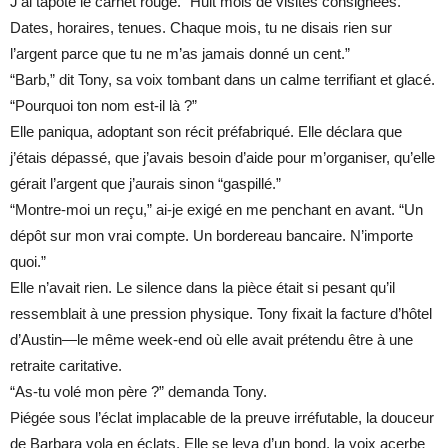
J’ai tapoté le carnet rouge. “Huit mois de visites consignées.
Dates, horaires, tenues. Chaque mois, tu ne disais rien sur
l’argent parce que tu ne m’as jamais donné un cent.”
“Barb,” dit Tony, sa voix tombant dans un calme terrifiant et glacé.
“Pourquoi ton nom est-il là ?”
Elle paniqua, adoptant son récit préfabriqué. Elle déclara que
j’étais dépassé, que j’avais besoin d’aide pour m’organiser, qu’elle
gérait l’argent que j’aurais sinon “gaspillé.”
“Montre-moi un reçu,” ai-je exigé en me penchant en avant. “Un
dépôt sur mon vrai compte. Un bordereau bancaire. N’importe
quoi.”
Elle n’avait rien. Le silence dans la pièce était si pesant qu’il
ressemblait à une pression physique. Tony fixait la facture d’hôtel
d’Austin—le même week-end où elle avait prétendu être à une
retraite caritative.
“As-tu volé mon père ?” demanda Tony.
Piégée sous l’éclat implacable de la preuve irréfutable, la douceur
de Barbara vola en éclats. Elle se leva d’un bond, la voix acerbe