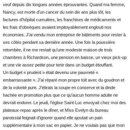
veuf depuis dix longues années éprouvantes. Quand ma femme,
Nancy, est morte d’un cancer du sein dix ans plus tôt, les
factures d’hôpital cumulées, les franchises de médicaments et
les frais d’obsèques avaient impitoyablement englouti nos
économies. J’ai vendu mon entreprise de bâtiments pour rester à
ses côtés pendant sa dernière année. Une fois la poussière
retombée, il ne me restait qu’une modeste maison de trois
chambres à Richardson, une pension en baisse, un vieux pick-up
et une vie assez petite pour tenir dans un budget étouffant.
Un budget « prudent » était devenu une pauvreté «
embarrassante ». J’ai réparé mon propre toit avec du goudron et
de la volonté pure. J’étirais la soupe en conserve et la dinde
hachée en promotion plus que ce qu’aucun homme adulte ne
devrait endurer. Le jeudi, l’église Saint-Luc envoyait chez moi des
plateaux-repas après le dîner, et Miss Evelyn du bureau
paroissial feignait d’ignorer quand elle ajoutait un pain
supplémentaire à mon sac en papier. Je ne voulais pas que mon