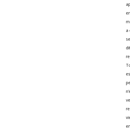
ap
e
ma
a 
se
di
re
To
es
pe
n’
ve
r
vi
e