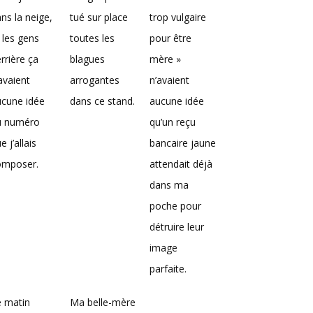
ns la neige,
tué sur place
trop vulgaire
 les gens
toutes les
pour être
rrière ça
blagues
mère »
avaient
arrogantes
n’avaient
ucune idée
dans ce stand.
aucune idée
u numéro
qu’un reçu
e j’allais
bancaire jaune
omposer.
attendait déjà
dans ma
poche pour
détruire leur
image
parfaite.
e matin
Ma belle-mère