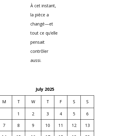
À cet instant,
la pièce a
changé—et
tout ce qu’elle
pensait
contrôler
aussi.
July 2025
M
T
W
T
F
S
S
1
2
3
4
5
6
7
8
9
10
11
12
13