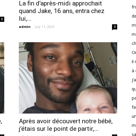
La fin d’après-midi approchait
fr
quand Jake, 16 ans, entra chez
de
lui,...
0
m’
admin
-
July 11, 2025
0
m
ch
O
il
à 
j’
qu
p
fa
un
,
Après avoir découvert notre bébé,
ma
j’étais sur le point de partir,...
sa