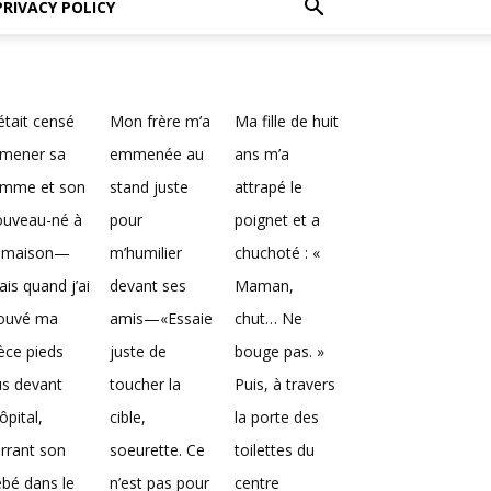
PRIVACY POLICY
 était censé
Mon frère m’a
Ma fille de huit
amener sa
emmenée au
ans m’a
emme et son
stand juste
attrapé le
ouveau-né à
pour
poignet et a
a maison—
m’humilier
chuchoté : «
is quand j’ai
devant ses
Maman,
rouvé ma
amis—«Essaie
chut… Ne
èce pieds
juste de
bouge pas. »
us devant
toucher la
Puis, à travers
hôpital,
cible,
la porte des
rrant son
soeurette. Ce
toilettes du
bé dans le
n’est pas pour
centre