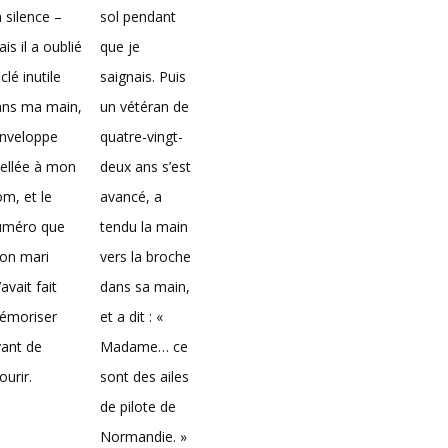
 silence –
sol pendant
is il a oublié
que je
 clé inutile
saignais. Puis
ans ma main,
un vétéran de
enveloppe
quatre-vingt-
ellée à mon
deux ans s’est
m, et le
avancé, a
uméro que
tendu la main
on mari
vers la broche
avait fait
dans sa main,
émoriser
et a dit : «
ant de
Madame… ce
urir.
sont des ailes
de pilote de
Normandie. »