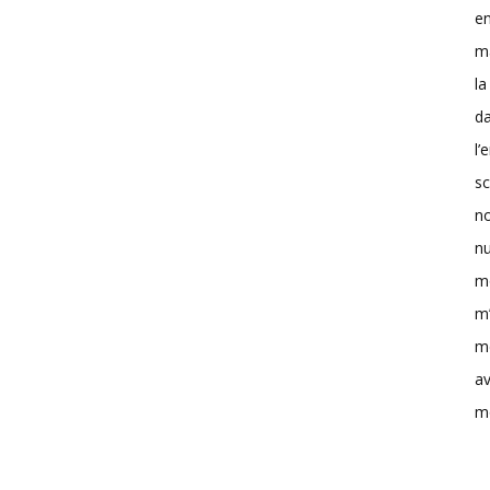
en
ma
la
d
l’
sc
no
n
m
m’
m
av
mo