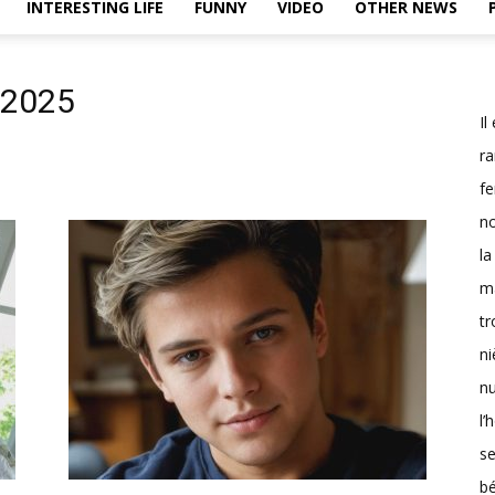
INTERESTING LIFE
FUNNY
VIDEO
OTHER NEWS
, 2025
Il
r
f
n
l
ma
t
ni
n
l’
se
bé