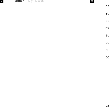
admin
-
July 11, 2025
0
0
da
et
de
n’
a
d
qu
c
L