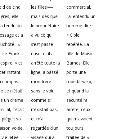
oid de cinq
les filles»—
commercial,
grés, elle
mais dès que
j’ai entendu un
a tendu un
le propriétaire
homme dire :
essage et a
a vu ce qui
« Cible
uchoté : «
s’est passé
repérée. La
ncle Frank…
ensuite, il a
fille de Maisie
 respire, » et
arrêté toute la
Barnes. Elle
cet instant,
ligne, a passé
porte une
ai compris
mon frère
robe bleue »,
e ce n’était
sans le voir
et quand la
as un drame
comme s’il
sécurité l’a
milial, c’était
n’existait pas,
arrêté, ceux
 piège : sa
et m’a
qui m’avaient
ison volée,
regardée d’un
toujours
 vie jetée
visage qui a
traitée de «