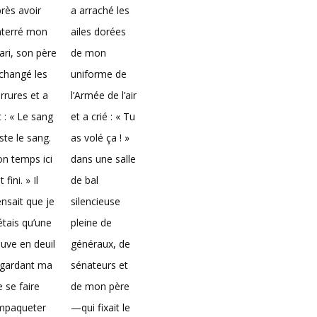
rès avoir
a arraché les
nterré mon
ailes dorées
ri, son père
de mon
changé les
uniforme de
rrures et a
l’Armée de l’air
t : « Le sang
et a crié : « Tu
ste le sang.
as volé ça ! »
n temps ici
dans une salle
t fini. » Il
de bal
nsait que je
silencieuse
étais qu’une
pleine de
uve en deuil
généraux, de
egardant ma
sénateurs et
e se faire
de mon père
mpaqueter
—qui fixait le