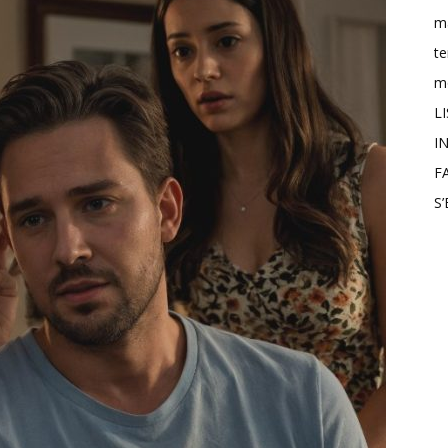
m
t
mo
L
IN
F
S