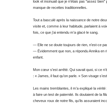
look et insinuait que je n’étais pas “assez bien
manque de recettes traditionnelles.
Tout a basculé après la naissance de notre deux
visite et, comme à leur habitude, parlaient à v
fois, ce que j’ai entendu m’a glacé le sang.
— Elle ne se doute toujours de rien, n’est-ce pa
— Évidemment que non, a répondu Annika en rian
enfant.
Mon cœur s’est arrêté. Qui savait quoi, si ce n’é
: « James, il faut qu’on parle. » Son visage s’e
Les mains tremblantes, il m’a expliqué la vérité 
à faire un test de paternité. Ils doutaient de la fi
cheveux roux de notre fils, qu’ils assuraient in