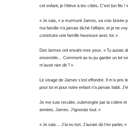
cet enfant, je l’élève à tes côtés. C’est ton fils ! 
« Je sais, » a murmuré James, sa voix brisée par
ma famille n’a jamais lâché l’affaire, et je ne vo
construire une famille heureuse avec toi. »
Des larmes ont envahi mes yeux. « Tu aurais d
ensemble… Comment as-tu pu garder un tel sec
m’avoir rien dit ? »
Le visage de James s’est effondré. Il m’a pris 
pour toi et pour notre enfant n’a jamais faibli. J
Je me suis reculée, submergée par la colère et
années, James. J’ignorais tout. »
« Je sais… J’ai eu tort. J’aurais dû t’en parler, » 