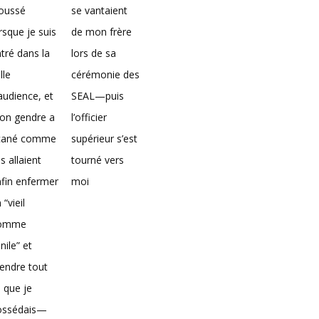
loussé
se vantaient
rsque je suis
de mon frère
tré dans la
lors de sa
lle
cérémonie des
audience, et
SEAL—puis
on gendre a
l’officier
icané comme
supérieur s’est
ils allaient
tourné vers
fin enfermer
moi
 “vieil
omme
nile” et
endre tout
 que je
ossédais—