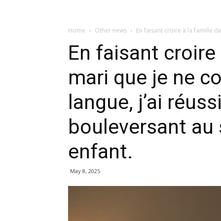
Home
Other news
En faisant croire à la famille d
En faisant croire
mari que je ne c
langue, j’ai réuss
bouleversant au 
enfant.
May 8, 2025