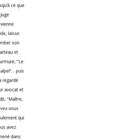
squ’à ce que
 juge
evienne
vide, laisse
omber son
arteau et
urmure, “Le
alpel”… puis
 a regardé
ur avocat et
dit, “Maître,
avez-vous
ulement qui
ous avez
mené dans