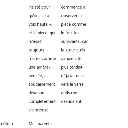
insisté pour
commencé à
qu’on lise à
observer la
voix haute »,
pièce comme
et la pièce, qui
le font les
m’avait
survivants, car
toujours
la sœur qu’ils
traitée comme
aimaient le
une arrière-
plus tendait
pensée, est
déjà la main
soudainement
vers le verre
devenue
qu’ils me
complètement
destinaient.
silencieuse.
 fille a
Mes parents