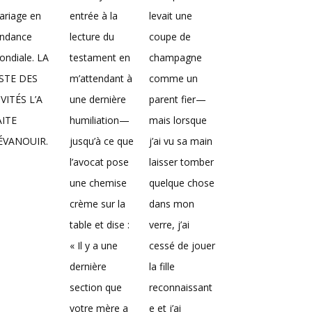
ariage en
entrée à la
levait une
endance
lecture du
coupe de
ndiale. LA
testament en
champagne
ISTE DES
m’attendant à
comme un
VITÉS L’A
une dernière
parent fier—
AITE
humiliation—
mais lorsque
’ÉVANOUIR.
jusqu’à ce que
j’ai vu sa main
l’avocat pose
laisser tomber
une chemise
quelque chose
crème sur la
dans mon
table et dise :
verre, j’ai
« Il y a une
cessé de jouer
dernière
la fille
section que
reconnaissant
votre mère a
e et j’ai