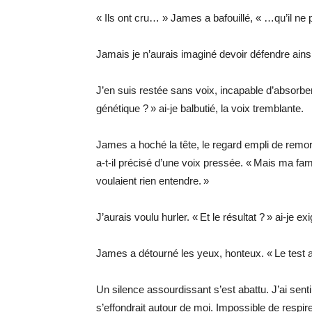
« Ils ont cru… » James a bafouillé, « …qu’il ne 
Jamais je n’aurais imaginé devoir défendre ains
J’en suis restée sans voix, incapable d’absorber
génétique ? » ai-je balbutié, la voix tremblante.
James a hoché la tête, le regard empli de remor
a-t-il précisé d’une voix pressée. « Mais ma fam
voulaient rien entendre. »
J’aurais voulu hurler. « Et le résultat ? » ai-je e
James a détourné les yeux, honteux. « Le test a 
Un silence assourdissant s’est abattu. J’ai sen
s’effondrait autour de moi. Impossible de respi