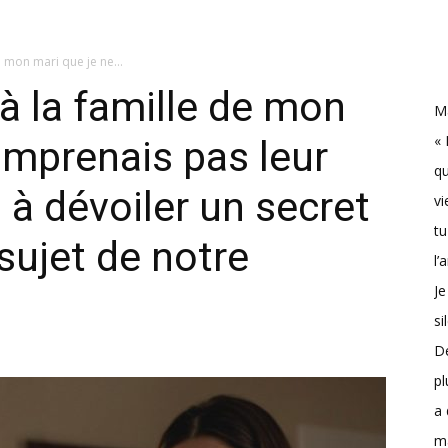
e mon mari que je ne...
 à la famille de mon
Ma
« 
omprenais pas leur
qu
i à dévoiler un secret
vi
tu
sujet de notre
l’
Je
si
D
pl
a 
m