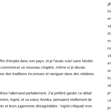
g
lo
en
sa
d’
m
r
s’
re d’emploi dans son pays, et je l’avais suivi sans hésiter.
en
 de commencer un nouveau chapitre, même si je devais
un
ans des traditions inconnues et naviguer dans des relations
h
sé
pr
rise l’allemand parfaitement. J’ai préféré garder ce détail
 mère, Ingrid, et sa sœur, Annika, pensaient réellement de
ce
ts et leurs jugements désagréables : Ingrid critiquait mon
p