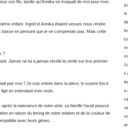
” pour son fils, tandis qu’Annika se moquait de moi pour mon
ju
le
d
ième enfant. Ingrid et Annika étaient venues nous rendre
li
oix basse en pensant que je ne comprenais pas. Mais cette
t
m
s ?
m
t. James ne lui a jamais révélé la vérité sur leur premier
Sc
il
le
tait pas moi ? Je suis entrée dans la pièce, le sourire forcé
a 
st figé en entendant mes mots.
s
: après la naissance de notre aîné, sa famille l’avait poussé
se
liation en raison du timing de notre relation et de la couleur de
v
compatible avec leurs gènes.
a