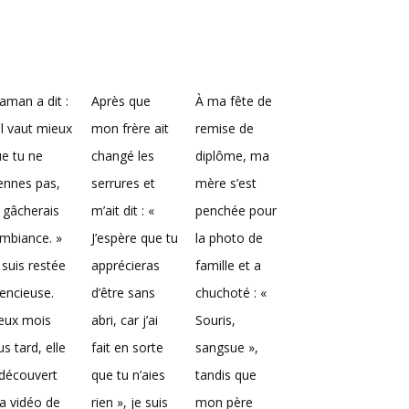
man a dit :
Après que
À ma fête de
Il vaut mieux
mon frère ait
remise de
e tu ne
changé les
diplôme, ma
ennes pas,
serrures et
mère s’est
 gâcherais
m’ait dit : «
penchée pour
ambiance. »
J’espère que tu
la photo de
 suis restée
apprécieras
famille et a
lencieuse.
d’être sans
chuchoté : «
eux mois
abri, car j’ai
Souris,
us tard, elle
fait en sorte
sangsue »,
découvert
que tu n’aies
tandis que
a vidéo de
rien », je suis
mon père