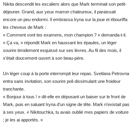
Nikita descendit les escaliers alors que Mark terminait son petit-
déjeuner. Grand, aux yeux marron chaleureux, il paraissait
encore un peu endormi. Il embrassa Iryna sur la joue et ébouriffa
les cheveux de Mark :
« Comment vont tes examens, mon champion ? » demanda-t-il.
« Ça va, » répondit Mark en haussant les épaules, un léger
sourire timidement esquissé sur ses lèvres. Au fil des mois, il
s’était doucement ouvert à son beau-père.
Un léger coup à la porte interrompit leur repas. Svetlana Petrovna
entra sans invitation, son sourire poli dissimulant une froideur
tranchante.
« Bonjour à tous ! » dit-elle en déposant un baiser sur le front de
Mark, puis en saluant Iryna d’un signe de tête. Mark n’existait pas
à ses yeux. « Nikitouchka, tu avais oublié mes papiers de voiture
; je les ai apportés. »