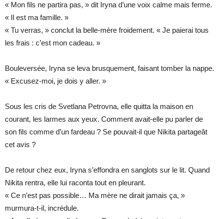
« Mon fils ne partira pas, » dit Iryna d’une voix calme mais ferme.
« Il est ma famille. »
« Tu verras, » conclut la belle-mère froidement. « Je paierai tous
les frais : c’est mon cadeau. »
Boulever­sée, Iryna se leva brusquement, faisant tomber la nappe.
« Excusez-moi, je dois y aller. »
Sous les cris de Svetlana Petrovna, elle quitta la maison en
courant, les larmes aux yeux. Comment avait-elle pu parler de
son fils comme d’un fardeau ? Se pouvait-il que Nikita partageât
cet avis ?
De retour chez eux, Iryna s’effondra en sanglots sur le lit. Quand
Nikita rentra, elle lui raconta tout en pleurant.
« Ce n’est pas possible… Ma mère ne dirait jamais ça, »
murmura-t-il, incrédule.