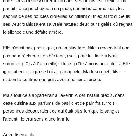
doré. Un verre de vin tremblait dans ses doigts. Son reflet était
parfait : chaque cheveu à sa place, ses rides camouflées, les
saphirs de ses boucles d’oreilles scintillant d’un éclat froid. Seuls
ses yeux trahissaient sa vraie nature : deux puits gelés où régnait
le silence d’une défaite amère.
Elle n’avait pas prévu que, un an plus tard, Nikita reviendrait non
pas pour réclamer son héritage, mais pour lui dire : « Nous
sommes prêts à t’accueillir, si tu es prête à nous accepter. » Elle
ignorait encore qu’elle finirait par appeler Mark son petit-fils —
d’abord à contrecœur, puis avec une fierté forcée.
Mais tout cela appartenait à l’avenir. À cet instant précis, dans
cette cuisine aux parfums de basilic et de pain frais, trois
personnes découvraient ce qui était plus fort que le sang et
l’argent : le vrai sens d’une famille.
Advertisements