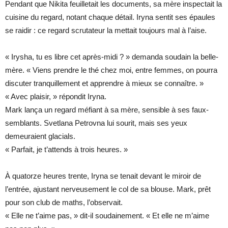
Pendant que Nikita feuilletait les documents, sa mère inspectait la
cuisine du regard, notant chaque détail. Iryna sentit ses épaules
se raidir : ce regard scrutateur la mettait toujours mal à l’aise.
« Irysha, tu es libre cet après-midi ? » demanda soudain la belle-
mère. « Viens prendre le thé chez moi, entre femmes, on pourra
discuter tranquillement et apprendre à mieux se connaître. »
« Avec plaisir, » répondit Iryna.
Mark lança un regard méfiant à sa mère, sensible à ses faux-
semblants. Svetlana Petrovna lui sourit, mais ses yeux
demeuraient glacials.
« Parfait, je t’attends à trois heures. »
À quatorze heures trente, Iryna se tenait devant le miroir de
l’entrée, ajustant nerveusement le col de sa blouse. Mark, prêt
pour son club de maths, l’observait.
« Elle ne t’aime pas, » dit-il soudainement. « Et elle ne m’aime