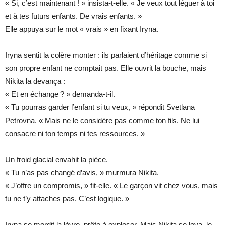
« Si, c’est maintenant ! » insista-t-elle. « Je veux tout léguer à toi
et à tes futurs enfants. De vrais enfants. »
Elle appuya sur le mot « vrais » en fixant Iryna.
Iryna sentit la colère monter : ils parlaient d’héritage comme si
son propre enfant ne comptait pas. Elle ouvrit la bouche, mais
Nikita la devança :
« Et en échange ? » demanda-t-il.
« Tu pourras garder l’enfant si tu veux, » répondit Svetlana
Petrovna. « Mais ne le considère pas comme ton fils. Ne lui
consacre ni ton temps ni tes ressources. »
Un froid glacial envahit la pièce.
« Tu n’as pas changé d’avis, » murmura Nikita.
« J’offre un compromis, » fit-elle. « Le garçon vit chez vous, mais
tu ne t’y attaches pas. C’est logique. »
Iryna se mordit la lèvre, prête à exploser. Mais Nikita se leva, le