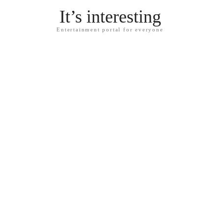
It’s interesting
Entertainment portal for everyone