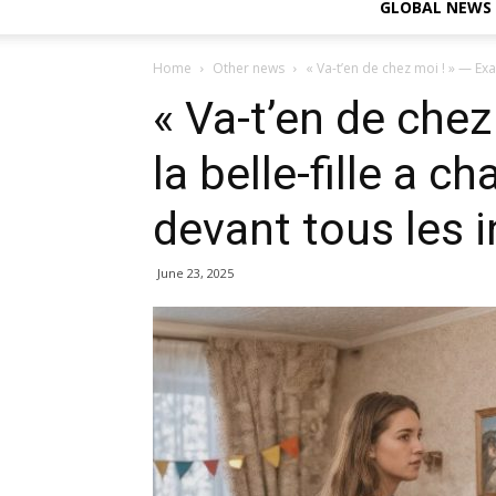
GLOBAL NEWS
Home
Other news
« Va-t’en de chez moi ! » — Exas
« Va-t’en de chez
la belle-fille a c
devant tous les i
June 23, 2025