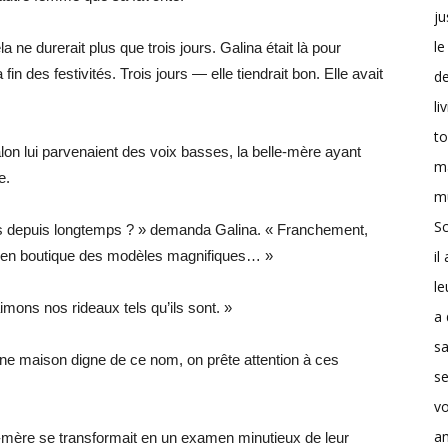
ju
le
ne durerait plus que trois jours. Galina était là pour
 fin des festivités. Trois jours — elle tiendrait bon. Elle avait
d
li
t
 salon lui parvenaient des voix basses, la belle-mère ayant
m
e.
m
Sc
és depuis longtemps ? » demanda Galina. « Franchement,
il
u en boutique des modèles magnifiques… »
le
ons nos rideaux tels qu’ils sont. »
a 
s
ne maison digne de ce nom, on prête attention à ces
se
v
a
-mère se transformait en un examen minutieux de leur