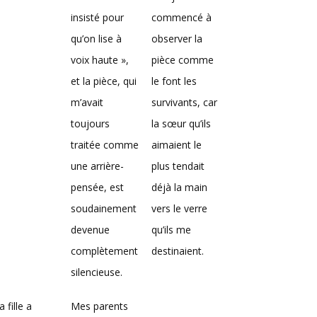
insisté pour
commencé à
qu’on lise à
observer la
voix haute »,
pièce comme
et la pièce, qui
le font les
m’avait
survivants, car
toujours
la sœur qu’ils
traitée comme
aimaient le
une arrière-
plus tendait
pensée, est
déjà la main
soudainement
vers le verre
devenue
qu’ils me
complètement
destinaient.
silencieuse.
 fille a
Mes parents