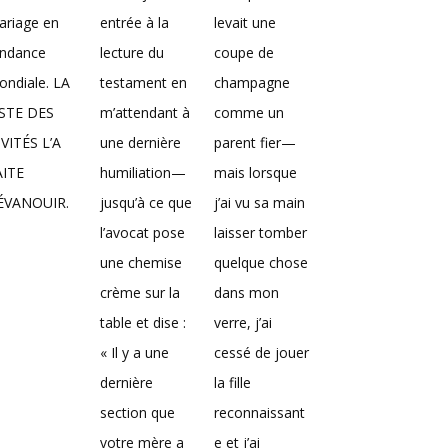
ariage en
entrée à la
levait une
endance
lecture du
coupe de
ndiale. LA
testament en
champagne
ISTE DES
m’attendant à
comme un
VITÉS L’A
une dernière
parent fier—
AITE
humiliation—
mais lorsque
’ÉVANOUIR.
jusqu’à ce que
j’ai vu sa main
l’avocat pose
laisser tomber
une chemise
quelque chose
crème sur la
dans mon
table et dise :
verre, j’ai
« Il y a une
cessé de jouer
dernière
la fille
section que
reconnaissant
votre mère a
e et j’ai