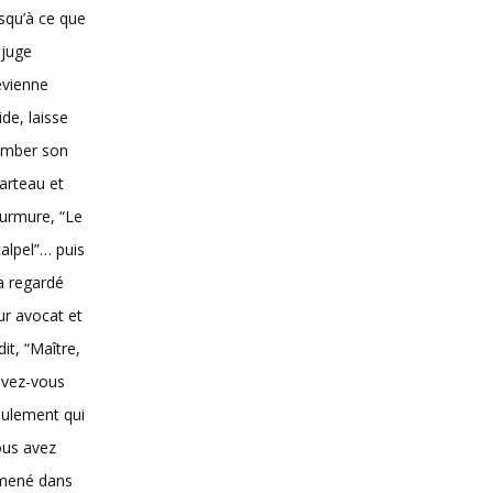
squ’à ce que
 juge
evienne
vide, laisse
omber son
arteau et
urmure, “Le
alpel”… puis
 a regardé
ur avocat et
dit, “Maître,
avez-vous
ulement qui
ous avez
mené dans