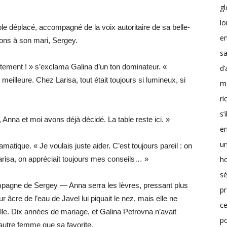
g
lo
uble déplacé, accompagné de la voix autoritaire de sa belle-
en
ions à son mari, Sergey.
sa
tement ! » s’exclama Galina d’un ton dominateur. «
d’
 meilleure. Chez Larisa, tout était toujours si lumineux, si
m
r
s’
Anna et moi avons déjà décidé. La table reste ici. »
en
un
amatique. « Je voulais juste aider. C’est toujours pareil : on
h
arisa, on appréciait toujours mes conseils… »
sé
mpagne de Sergey — Anna serra les lèvres, pressant plus
pr
r âcre de l’eau de Javel lui piquait le nez, mais elle ne
ce
lle. Dix années de mariage, et Galina Petrovna n’avait
p
 autre femme que sa favorite.