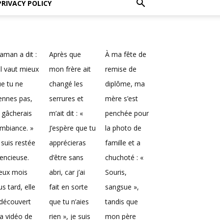
PRIVACY POLICY
man a dit :
Après que
À ma fête de
Il vaut mieux
mon frère ait
remise de
e tu ne
changé les
diplôme, ma
ennes pas,
serrures et
mère s’est
 gâcherais
m’ait dit : «
penchée pour
ambiance. »
J’espère que tu
la photo de
 suis restée
apprécieras
famille et a
lencieuse.
d’être sans
chuchoté : «
eux mois
abri, car j’ai
Souris,
us tard, elle
fait en sorte
sangsue »,
découvert
que tu n’aies
tandis que
a vidéo de
rien », je suis
mon père