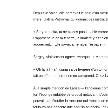
Depuis le salon, elle percevait le bruit d’un me
mère, Galina Petrovna, qui donnait des instruct
« Seryozhenka, tu ne places pas la table correc
Rapproche-la de la fenêtre, la lumière y est bien
accueillant… Elle savait aménager l’espace. »
Sergey, visiblement agacé, rétorqua : « Maman, 
« Oh là là ! » s’indigna sa belle-mère d’un ton dr
fait un effort, et personne ne comprend. Chez L
À la simple mention de Larisa — l’ancienne co
fort l’éponge imbibée de produit nettoyant. L’odeu
pouvait pas étouffer la rancœur qui montait en e
toujours pas accepté que son fils ait choisi une