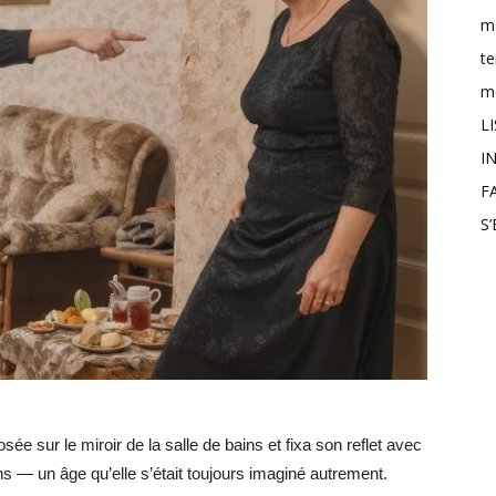
m
t
mo
L
IN
F
S
e sur le miroir de la salle de bains et fixa son reflet avec
s — un âge qu’elle s’était toujours imaginé autrement.