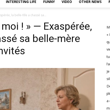
INTERESTING LIFE
FUNNY
VIDEO
OTHER NEWS
pérée, la belle-fille a chassé sa...
 moi ! » — Exaspérée,
Ma
« 
hassé sa belle-mère
qu
nvités
vi
tu
l’
Je
si
D
pl
a 
m