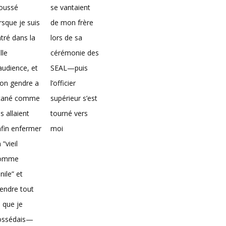
loussé
se vantaient
rsque je suis
de mon frère
tré dans la
lors de sa
lle
cérémonie des
audience, et
SEAL—puis
on gendre a
l’officier
icané comme
supérieur s’est
ils allaient
tourné vers
fin enfermer
moi
 “vieil
omme
nile” et
endre tout
 que je
ossédais—