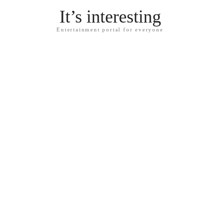
It’s interesting
Entertainment portal for everyone