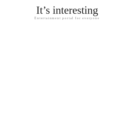
It’s interesting
Entertainment portal for everyone