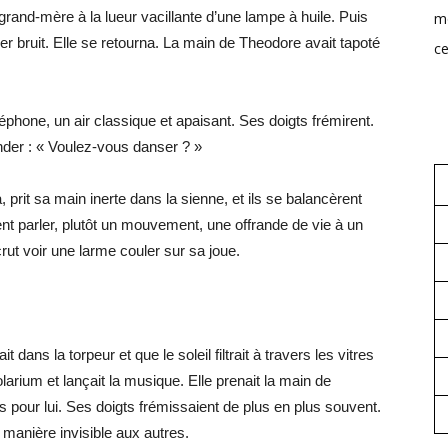
rand-mère à la lueur vacillante d’une lampe à huile. Puis
mo
léger bruit. Elle se retourna. La main de Theodore avait tapoté
ce
éphone, un air classique et apaisant. Ses doigts frémirent.
ander : « Voulez-vous danser ? »
, prit sa main inerte dans la sienne, et ils se balancèrent
nt parler, plutôt un mouvement, une offrande de vie à un
crut voir une larme couler sur sa joue.
ans la torpeur et que le soleil filtrait à travers les vitres
arium et lançait la musique. Elle prenait la main de
 pour lui. Ses doigts frémissaient de plus en plus souvent.
ne manière invisible aux autres.