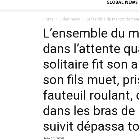
GLOBAL NEWS
Home
Other news
L’ensemble du manoir demeura fi
L’ensemble du m
dans l’attente qu
solitaire fit son
son fils muet, pr
fauteuil roulant
dans les bras de 
suivit dépassa to
July 21, 2025