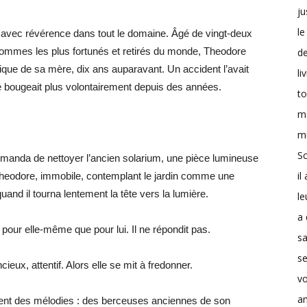
ju
le
avec révérence dans tout le domaine. Âgé de vingt-deux
s hommes les plus fortunés et retirés du monde, Theodore
d
ique de sa mère, dix ans auparavant. Un accident l’avait
li
ne bougeait plus volontairement depuis des années.
t
m
m
Sc
demanda de nettoyer l’ancien solarium, une pièce lumineuse
il
Theodore, immobile, contemplant le jardin comme une
 quand il tourna lentement la tête vers la lumière.
le
a 
 pour elle-même que pour lui. Il ne répondit pas.
s
se
ncieux, attentif. Alors elle se mit à fredonner.
v
a
nt des mélodies : des berceuses anciennes de son