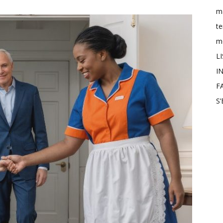
m
t
mo
L
IN
F
S