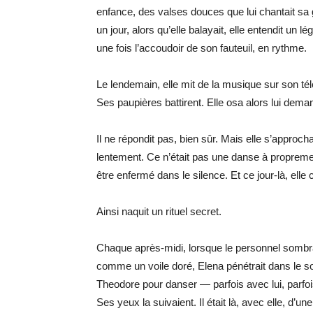
enfance, des valses douces que lui chantait sa g
un jour, alors qu’elle balayait, elle entendit un 
une fois l’accoudoir de son fauteuil, en rythme.
Le lendemain, elle mit de la musique sur son tél
Ses paupières battirent. Elle osa alors lui dem
Il ne répondit pas, bien sûr. Mais elle s’approcha
lentement. Ce n’était pas une danse à propreme
être enfermé dans le silence. Et ce jour-là, elle 
Ainsi naquit un rituel secret.
Chaque après-midi, lorsque le personnel sombrait d
comme un voile doré, Elena pénétrait dans le sol
Theodore pour danser — parfois avec lui, parfois
Ses yeux la suivaient. Il était là, avec elle, d’u