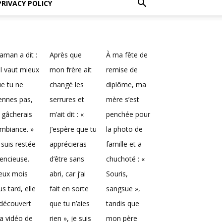
PRIVACY POLICY
man a dit :
Après que
À ma fête de
Il vaut mieux
mon frère ait
remise de
e tu ne
changé les
diplôme, ma
ennes pas,
serrures et
mère s’est
 gâcherais
m’ait dit : «
penchée pour
ambiance. »
J’espère que tu
la photo de
 suis restée
apprécieras
famille et a
lencieuse.
d’être sans
chuchoté : «
eux mois
abri, car j’ai
Souris,
us tard, elle
fait en sorte
sangsue »,
découvert
que tu n’aies
tandis que
a vidéo de
rien », je suis
mon père