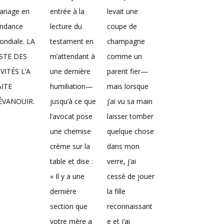
ariage en
entrée à la
levait une
endance
lecture du
coupe de
ndiale. LA
testament en
champagne
ISTE DES
m’attendant à
comme un
VITÉS L’A
une dernière
parent fier—
AITE
humiliation—
mais lorsque
’ÉVANOUIR.
jusqu’à ce que
j’ai vu sa main
l’avocat pose
laisser tomber
une chemise
quelque chose
crème sur la
dans mon
table et dise :
verre, j’ai
« Il y a une
cessé de jouer
dernière
la fille
section que
reconnaissant
votre mère a
e et j’ai