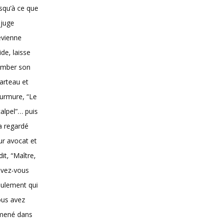
squ’à ce que
 juge
evienne
vide, laisse
omber son
arteau et
urmure, “Le
alpel”… puis
 a regardé
ur avocat et
dit, “Maître,
avez-vous
ulement qui
ous avez
mené dans