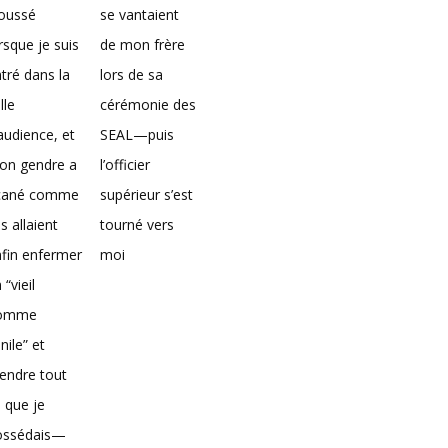
loussé
se vantaient
rsque je suis
de mon frère
tré dans la
lors de sa
lle
cérémonie des
audience, et
SEAL—puis
on gendre a
l’officier
icané comme
supérieur s’est
ils allaient
tourné vers
fin enfermer
moi
 “vieil
omme
nile” et
endre tout
 que je
ossédais—