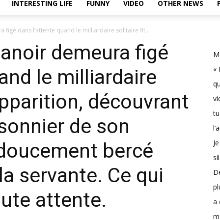
INTERESTING LIFE
FUNNY
VIDEO
OTHER NEWS
gé dans l’attente quand le milliardaire solitaire fit...
anoir demeura figé
Ma
« 
and le milliardaire
qu
 apparition, découvrant
vi
tu
isonnier de son
l’
Je
, doucement bercé
si
la servante. Ce qui
D
pl
ute attente.
a 
m