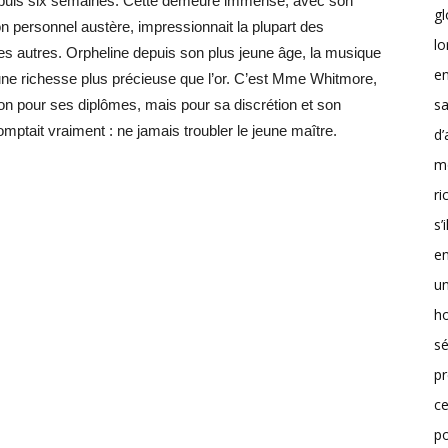
epuis six semaines. Cette demeure immense, avec son
g
on personnel austère, impressionnait la plupart des
lo
es autres. Orpheline depuis son plus jeune âge, la musique
en
e, une richesse plus précieuse que l’or. C’est Mme Whitmore,
sa
on pour ses diplômes, mais pour sa discrétion et son
mptait vraiment : ne jamais troubler le jeune maître.
d’
m
r
s’
en
un
h
sé
pr
ce
p