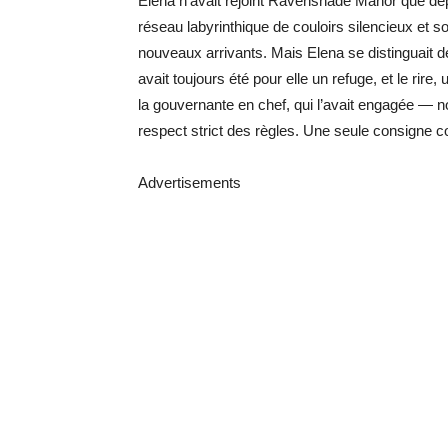
Elena n’avait rejoint Ravenshade Manor que d
réseau labyrinthique de couloirs silencieux et s
nouveaux arrivants. Mais Elena se distinguait d
avait toujours été pour elle un refuge, et le rir
la gouvernante en chef, qui l’avait engagée — n
respect strict des règles. Une seule consigne co
Advertisements