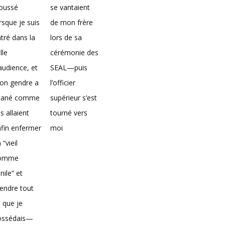
loussé
se vantaient
rsque je suis
de mon frère
tré dans la
lors de sa
lle
cérémonie des
audience, et
SEAL—puis
on gendre a
l’officier
icané comme
supérieur s’est
ils allaient
tourné vers
fin enfermer
moi
 “vieil
omme
nile” et
endre tout
 que je
ossédais—