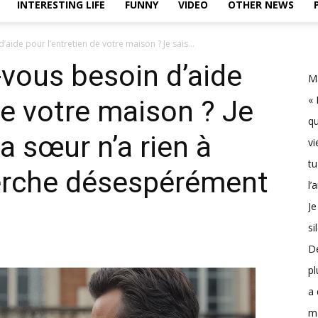
INTERESTING LIFE
FUNNY
VIDEO
OTHER NEWS
aide pour l’entretien de votre maison ? Je sais...
-vous besoin d’aide
Ma
« 
de votre maison ? Je
qu
Ma sœur n’a rien à
vi
tu
herche désespérément
l’
Je
si
D
pl
a 
m