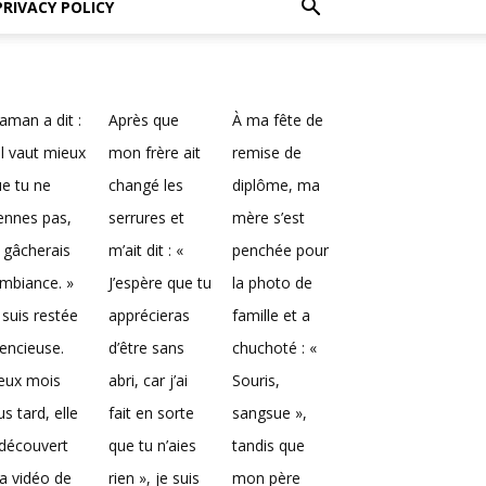
PRIVACY POLICY
man a dit :
Après que
À ma fête de
Il vaut mieux
mon frère ait
remise de
e tu ne
changé les
diplôme, ma
ennes pas,
serrures et
mère s’est
 gâcherais
m’ait dit : «
penchée pour
ambiance. »
J’espère que tu
la photo de
 suis restée
apprécieras
famille et a
lencieuse.
d’être sans
chuchoté : «
eux mois
abri, car j’ai
Souris,
us tard, elle
fait en sorte
sangsue »,
découvert
que tu n’aies
tandis que
a vidéo de
rien », je suis
mon père