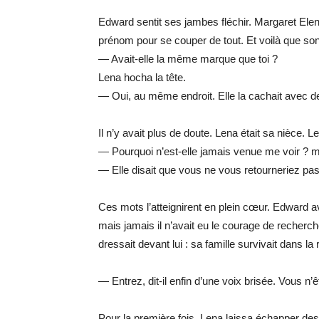
Edward sentit ses jambes fléchir. Margaret Ele
prénom pour se couper de tout. Et voilà que son 
— Avait-elle la même marque que toi ?
Lena hocha la tête.
— Oui, au même endroit. Elle la cachait avec de
Il n’y avait plus de doute. Lena était sa nièce. L
— Pourquoi n’est-elle jamais venue me voir ? m
— Elle disait que vous ne vous retourneriez pas,
Ces mots l’atteignirent en plein cœur. Edward a
mais jamais il n’avait eu le courage de recherch
dressait devant lui : sa famille survivait dans la 
— Entrez, dit-il enfin d’une voix brisée. Vous n
Pour la première fois, Lena laissa échapper des 