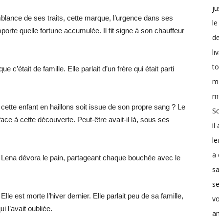
ju
mblance de ses traits, cette marque, l’urgence dans ses
le
porte quelle fortune accumulée. Il fit signe à son chauffeur
d
li
t
c’était de famille. Elle parlait d’un frère qui était parti
m
m
cette enfant en haillons soit issue de son propre sang ? Le
Sc
face à cette découverte. Peut-être avait-il là, sous ses
il
le
a 
lle. Lena dévora le pain, partageant chaque bouchée avec le
s
se
le est morte l’hiver dernier. Elle parlait peu de sa famille,
v
i l’avait oubliée.
a