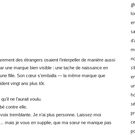
g
lo
en
sa
d’
m
r
arement des étrangers osaient l’interpeller de manière aussi
s’
 par une marque bien visible : une tache de naissance en
jeune fille. Son cœur s’emballa — la même marque que
en
dent vingt ans plus tôt.
un
h
u’il ne l’aurait voulu.
sé
bé contre elle.
pr
 voix tremblante. Je n’ai plus personne. Laissez-moi
ce
s sols… mais je vous en supplie, que ma sœur ne manque pas
p