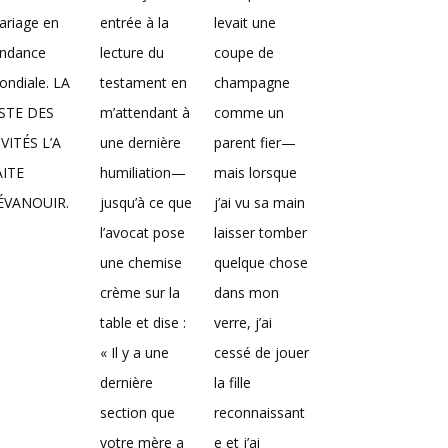
ariage en
entrée à la
levait une
endance
lecture du
coupe de
ndiale. LA
testament en
champagne
ISTE DES
m’attendant à
comme un
VITÉS L’A
une dernière
parent fier—
AITE
humiliation—
mais lorsque
’ÉVANOUIR.
jusqu’à ce que
j’ai vu sa main
l’avocat pose
laisser tomber
une chemise
quelque chose
crème sur la
dans mon
table et dise :
verre, j’ai
« Il y a une
cessé de jouer
dernière
la fille
section que
reconnaissant
votre mère a
e et j’ai