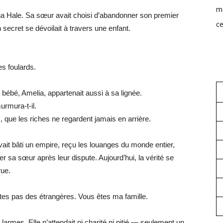
mo
na Hale. Sa sœur avait choisi d’abandonner son premier
ce
secret se dévoilait à travers une enfant.
s foulards.
e bébé, Amelia, appartenait aussi à sa lignée.
urmura-t-il.
 que les riches ne regardent jamais en arrière.
vait bâti un empire, reçu les louanges du monde entier,
er sa sœur après leur dispute. Aujourd’hui, la vérité se
rue.
’êtes pas des étrangères. Vous êtes ma famille.
larmes. Elle n’attendait ni charité ni pitié — seulement un