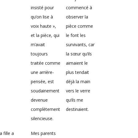
insisté pour
commencé à
qu’on lise à
observer la
voix haute »,
pièce comme
et la pièce, qui
le font les
m’avait
survivants, car
toujours
la sœur qu’ils
traitée comme
aimaient le
une arrière-
plus tendait
pensée, est
déjà la main
soudainement
vers le verre
devenue
qu’ils me
complètement
destinaient.
silencieuse.
 fille a
Mes parents