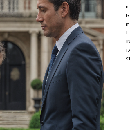
m
t
mo
L
IN
F
S